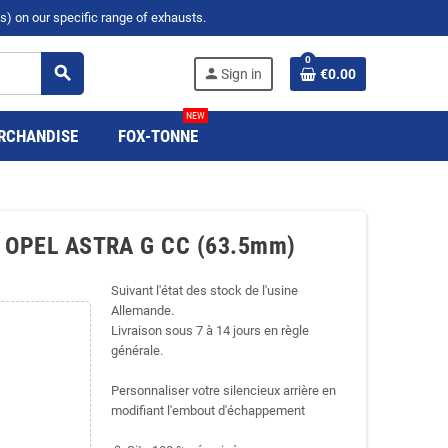
s) on our specific range of exhausts.
0
search
person
Sign in
€0.00
NEW
RCHANDISE
FOX-TONNE
for OPEL ASTRA G CC (63.5mm)
Suivant l'état des stock de l'usine
Allemande.
Livraison sous 7 à 14 jours en règle
générale.
Personnaliser votre silencieux arrière en
modifiant l'embout d'échappement