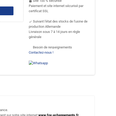
Site 100 % sécurisé
https
Paiement et site internet sécurisé par
certificat SSL
Suivant l'état des stocks de l'usine de
done
production Allemande
Livraison sous 7 à 14 jours en règle
générale
Besoin de renseignements
support-agent
Contactez-nous !
rance.
ent sur notre site internet
www.fox-echappements.fr
.