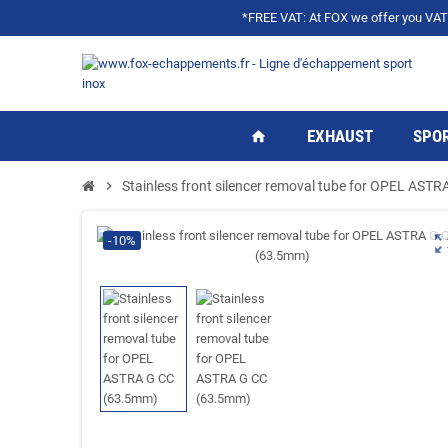
*FREE VAT: At FOX we offer you VAT f
EXHAUST
SPOR
home
chevron_right
Stainless front silencer removal tube for OPEL AST
zoom_ou
-10%