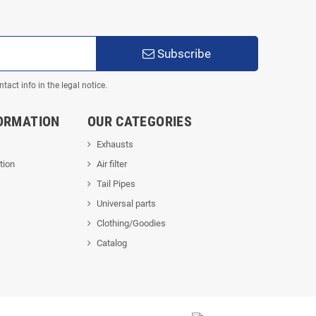
Subscribe
act info in the legal notice.
ORMATION
OUR CATEGORIES
Exhausts
tion
Air filter
Tail Pipes
Universal parts
Clothing/Goodies
Catalog