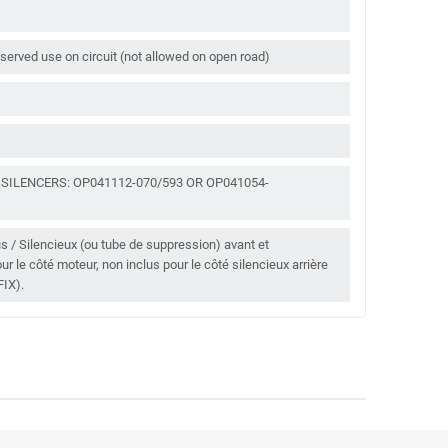
served use on circuit (not allowed on open road)
SILENCERS: OP041112-070/593 OR OP041054-
clus / Silencieux (ou tube de suppression) avant et
pour le côté moteur, non inclus pour le côté silencieux arrière
FIX).