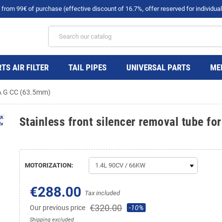
rom 99€ of purchase (effective discount of 16.7%, offer reserved for individual
TS AIR FILTER
TAIL PIPES
UNIVERSAL PARTS
ME
RA G CC (63.5mm)
t_map
Stainless front silencer removal tube 
MOTORIZATION:
€288.00
Tax included
€320.00
Our previous price
-10%
Shipping excluded