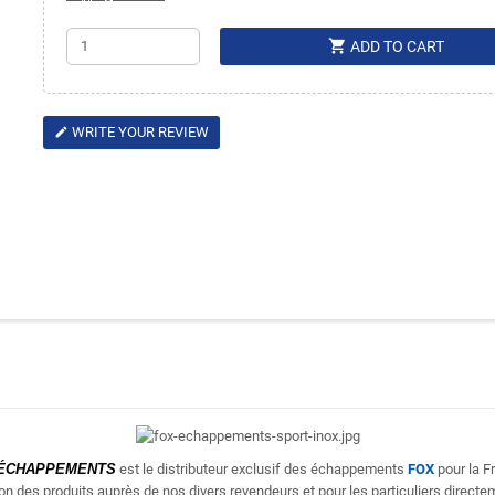
shopping_cart
ADD TO CART
WRITE YOUR REVIEW
edit
ÉCHAPPEMENTS
est le distributeur exclusif des échappements
FOX
pour la F
ion des produits
auprès de nos divers revendeurs et pour les particuliers directem