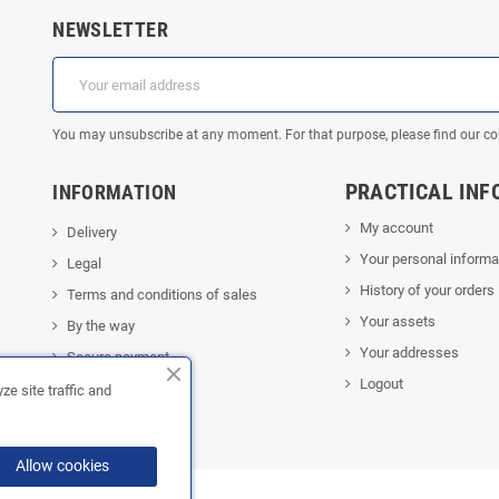
NEWSLETTER
You may unsubscribe at any moment. For that purpose, please find our cont
PRACTICAL INF
INFORMATION
My account
Delivery
Your personal informa
Legal
History of your orders
Terms and conditions of sales
Your assets
By the way
Your addresses
Secure payment
Logout
Privacy policy
e site traffic and
Contact us
Allow cookies