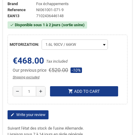
Brand
Fox échappements
Reference
NI061001-071-9
EAN13
7102436446148
Disponible sous 1 à 2 jours (sortie usine)
check
MOTORIZATION:
€468.00
Tax included
€520.00
Our previous price
-10%
Shipping excluded
shopping_cart
remove
add
ADD TO CART
Write your review
edit
Suivant l'état des stock de l'usine Allemande.
Livraison sous 7 à 14 jours en règle générale.