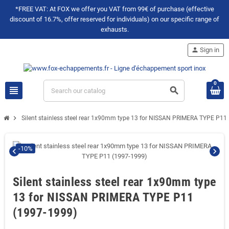
*FREE VAT: At FOX we offer you VAT from 99€ of purchase (effective
discount of 16.7%, offer reserved for individuals) on our specific range of
exhausts.
person
Sign in
0
view_headline
search
chevron_right
Silent stainless steel rear 1x90mm type 13 for NISSAN PRIMERA TYPE P11
-10%
chevron_left
chevron_right
Silent stainless steel rear 1x90mm type
13 for NISSAN PRIMERA TYPE P11
(1997-1999)