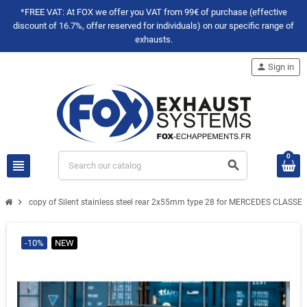
*FREE VAT: At FOX we offer you VAT from 99€ of purchase (effective
discount of 16.7%, offer reserved for individuals) on our specific range of
exhausts.
person
Sign in
0
view_headline
search
chevron_right
copy of Silent stainless steel rear 2x55mm type 28 for MERCEDES CLASS
-10%
NEW