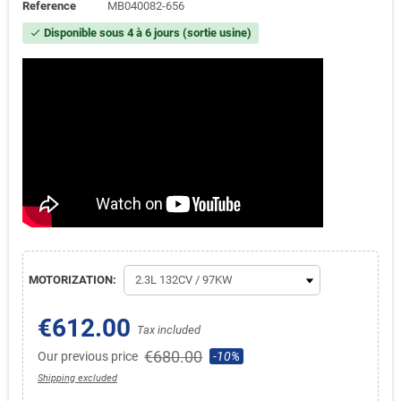
Reference
MB040082-656
Disponible sous 4 à 6 jours (sortie usine)
check
MOTORIZATION:
€612.00
Tax included
€680.00
Our previous price
-10%
Shipping excluded