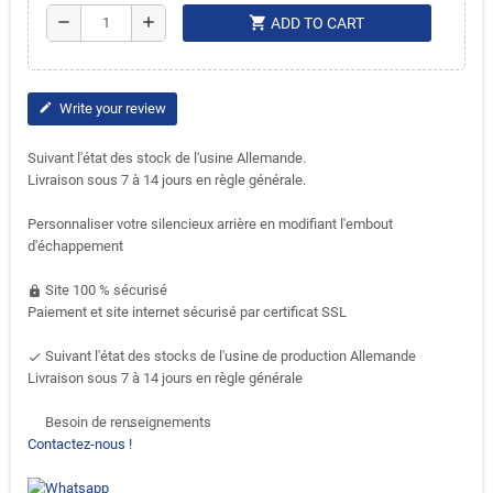
shopping_cart
remove
add
ADD TO CART
Write your review
edit
Suivant l'état des stock de l'usine Allemande.
Livraison sous 7 à 14 jours en règle générale.
Personnaliser votre silencieux arrière en modifiant l'embout
d'échappement
Site 100 % sécurisé
https
Paiement et site internet sécurisé par certificat SSL
Suivant l'état des stocks de l'usine de production Allemande
done
Livraison sous 7 à 14 jours en règle générale
Besoin de renseignements
support-agent
Contactez-nous !