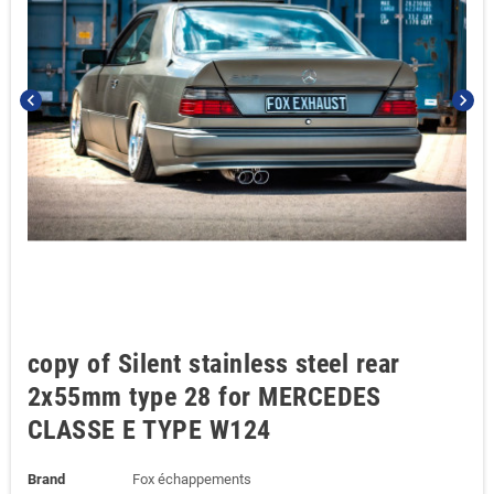
chevron_left
chevron_right
copy of Silent stainless steel rear
2x55mm type 28 for MERCEDES
CLASSE E TYPE W124
Brand
Fox échappements