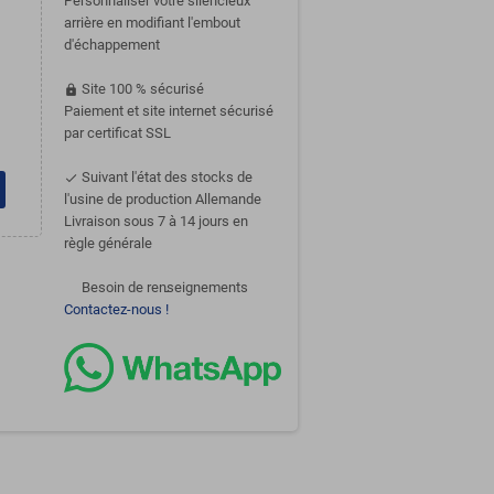
Personnaliser votre silencieux
arrière en modifiant l'embout
d'échappement
Site 100 % sécurisé
https
Paiement et site internet sécurisé
par certificat SSL
Suivant l'état des stocks de
done
l'usine de production Allemande
Livraison sous 7 à 14 jours en
règle générale
Besoin de renseignements
support-agent
Contactez-nous !