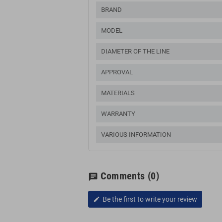
BRAND
MODEL
DIAMETER OF THE LINE
APPROVAL
MATERIALS
WARRANTY
VARIOUS INFORMATION
Comments
(0)
chat
Be the first to write your review
edit