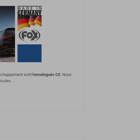
d'échappement sont
homologués CE
. Nous
icules.