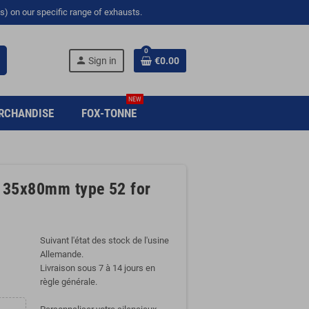
s) on our specific range of exhausts.
0
person
Sign in
€0.00
NEW
RCHANDISE
FOX-TONNE
1x135x80mm type 52 for
Suivant l'état des stock de l'usine
Allemande.
Livraison sous 7 à 14 jours en
règle générale.