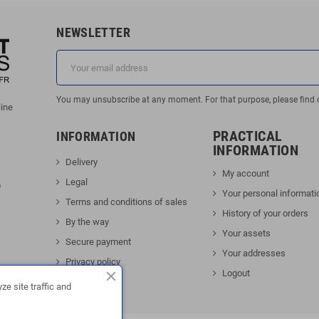
NEWSLETTER
You may unsubscribe at any moment. For that purpose, please find our
line
PRACTICAL
INFORMATION
INFORMATION
Delivery
My account
Legal
)
Your personal informati
Terms and conditions of sales
History of your orders
By the way
Your assets
Secure payment
Your addresses
Privacy policy
Logout
Contact us
e site traffic and