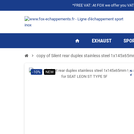
*FREE VAT: At FOX we offer you VAT f
EXHAUST
SPOR
home
chevron_right
copy of Silent rear duplex stainless steel 1x145x6
zoom_ou
-10%
NEW