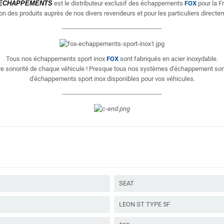
ÉCHAPPEMENTS
est le distributeur exclusif des échappements
FOX
pour la F
ion des produits
auprès de nos divers revendeurs et pour les particuliers directem
--------------------------------------------------
Tous nos échappements sport inox
FOX
sont fabriqués en acier inoxydable.
eure sonorité de chaque véhicule ! Presque tous nos systèmes d'échappement so
d'échappements sport inox disponibles pour vos véhicules.
--------------------------------------------------
SEAT
LEON ST TYPE 5F