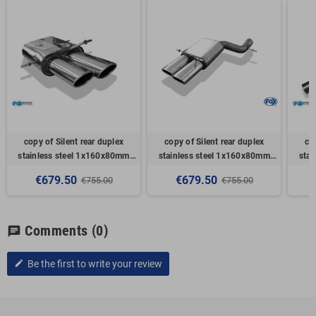
copy of Silent rear duplex
copy of Silent rear duplex
co
stainless steel 1x160x80mm
stainless steel 1x160x80mm
sta
type 53 for VOLKSWAGEN
type 53 for VOLKSWAGEN
ty
€679.50
€679.50
€755.00
€755.00
T5/T6 4-MOTION
T5/T6 4-MOTION
Comments
(0)
chat
Be the first to write your review
edit