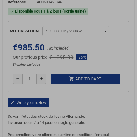
Reference
AU060142-346
Disponible sous 1 à 2 jours (sortie usine)
check
MOTORIZATION:
€985.50
Tax included
€1,095.00
Our previous price
-10%
Shipping excluded
shopping_cart
remove
add
ADD TO CART
Write your review
edit
Suivant l'état des stock de l'usine Allemande.
Livraison sous 7 à 14 jours en règle générale.
Personnaliser votre silencieux arrière en modifiant l'embout