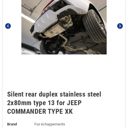
chevron_left
chevron_right
Silent rear duplex stainless steel
2x80mm type 13 for JEEP
COMMANDER TYPE XK
Brand
Fox échappements