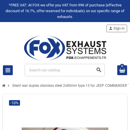
*FREE VAT: At FOX we offer you VAT from 99€ of purchase (effective
discount of 16.7%, offer reserved for individuals) on our specific range of
exhausts.
person
Sign in
0
view_headline
search
chevron_right
Silent rear duplex stainless steel 2x80mm type 13 for JEEP COMMANDER 
-10%