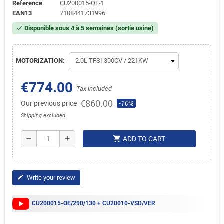
Reference
CU200015-OE-1
EAN13
7108441731996
Disponible sous 4 à 5 semaines (sortie usine)
check
MOTORIZATION:
€774.00
Tax included
€860.00
Our previous price
-10%
Shipping excluded
shopping_cart
remove
add
ADD TO CART
Write your review
edit
CU200015-OE/290/130 + CU20010-VSD/VER