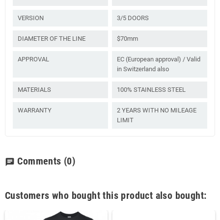
VERSION
3/5 DOORS
DIAMETER OF THE LINE
$70mm
APPROVAL
EC (European approval) / Valid
in Switzerland also
MATERIALS
100% STAINLESS STEEL
WARRANTY
2 YEARS WITH NO MILEAGE
LIMIT
Comments
(0)
chat
Customers who bought this product also bought: