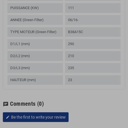
PUISSANCE (KW)
111
ANNEE (Green Filter)
06/16-
TYPE MOTEUR (Green Filter)
B38A15C
D1/L1 (mm)
290
D2/L2 (mm)
210
D3/L3 (mm)
235
HAUTEUR (mm)
23
Comments
(0)
chat
Be the first to write your review
edit