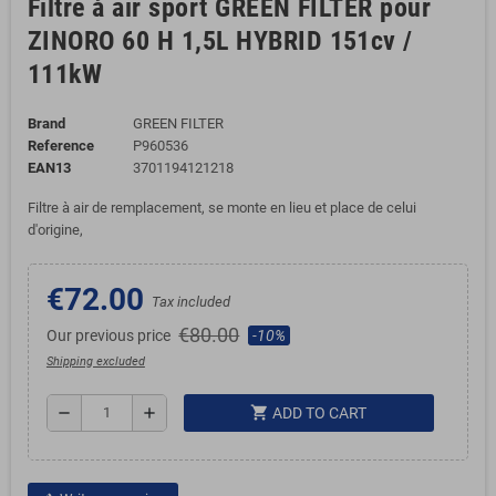
Filtre à air sport GREEN FILTER pour
ZINORO 60 H 1,5L HYBRID 151cv /
111kW
Brand
GREEN FILTER
Reference
P960536
EAN13
3701194121218
Filtre à air de remplacement, se monte en lieu et place de celui
d'origine,
€72.00
Tax included
€80.00
Our previous price
-10%
Shipping excluded
shopping_cart
remove
add
ADD TO CART