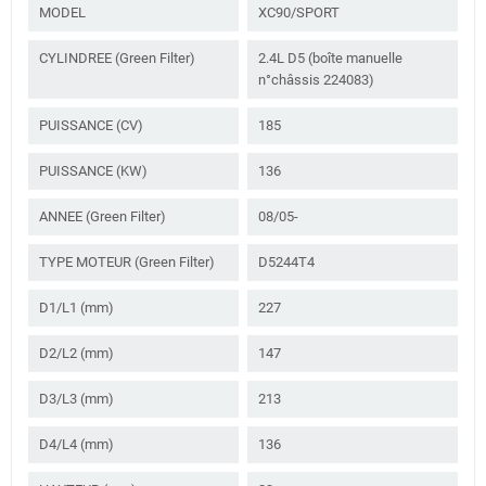
MODEL
XC90/SPORT
CYLINDREE (Green Filter)
2.4L D5 (boîte manuelle
n°châssis 224083)
PUISSANCE (CV)
185
PUISSANCE (KW)
136
ANNEE (Green Filter)
08/05-
TYPE MOTEUR (Green Filter)
D5244T4
D1/L1 (mm)
227
D2/L2 (mm)
147
D3/L3 (mm)
213
D4/L4 (mm)
136