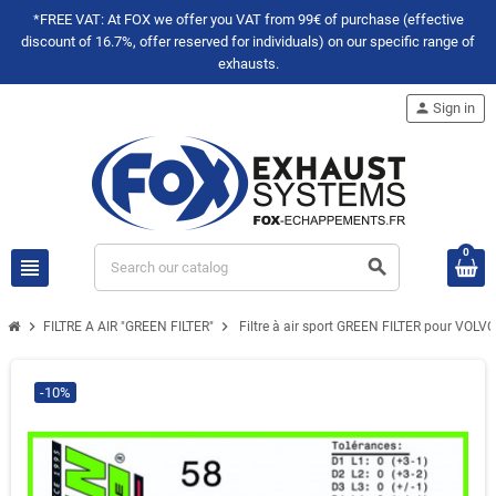
*FREE VAT: At FOX we offer you VAT from 99€ of purchase (effective
discount of 16.7%, offer reserved for individuals) on our specific range of
exhausts.
person
Sign in
0
view_headline
search
chevron_right
chevron_right
FILTRE A AIR "GREEN FILTER"
Filtre à air sport GREEN FILTER pour VOL
-10%