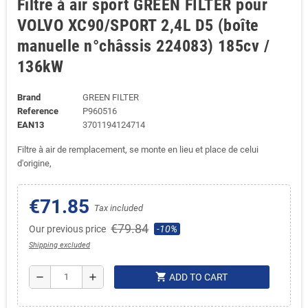
Filtre à air sport GREEN FILTER pour
VOLVO XC90/SPORT 2,4L D5 (boîte
manuelle n°châssis 224083) 185cv /
136kW
Brand
GREEN FILTER
Reference
P960516
EAN13
3701194124714
Filtre à air de remplacement, se monte en lieu et place de celui
d'origine,
€71.85
Tax included
€79.84
Our previous price
-10%
Shipping excluded
shopping_cart
remove
add
ADD TO CART