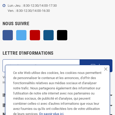
Lun.-Jeu. : 8:30-12:30/14:00-17:30
Ven. : 8:30-12:30/14:00-16:30
NOUS SUIVRE
Facebook
Twitter
YouTube
Instagram
TikTok
LETTRE D'INFORMATIONS
ok
Ce site Web utilise des cookies, les cookies nous permettent
Vous pouvez vous désinscrire à tout moment. Vous trouverez pour cela nos
de personnaliser le contenue et les annonces, d’offrir des
informations de contact dans les conditions d'utilisation du site.
fonctionnalités relatives aux médias sociaux et d'analyser
notre trafic. Nous partageons également des information sur
l'utilisation de notre site internet avec nos partenaires ou
INFORMATION
médias sociaux, de publicité et d'analyse, qui peuvent
combiner celles-ci avec d'autres informations que vous leur
INFOS PRATIQUES
avez fournies ou qu'ils ont collectées lors de votre utilisation
NOS CATÉGORIES
de leurs services.
En savoir plus ici
.