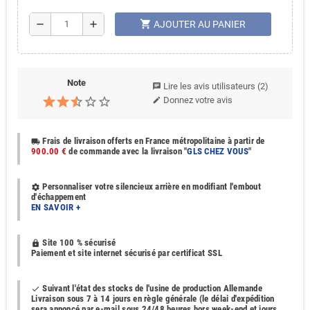
shopping_cart
remove
add
AJOUTER AU PANIER
Note
Lire les avis utilisateurs
(2)
chat
Donnez votre avis
edit
Frais de livraison offerts en France métropolitaine à partir de
local_shipping
900.00 €
de commande avec la livraison "
GLS CHEZ VOUS
"
Personnaliser votre silencieux arrière en modifiant l'embout
settings
d'échappement
EN SAVOIR +
Site 100 % sécurisé
https
Paiement et site internet sécurisé par certificat SSL
Suivant l'état des stocks de l'usine de production Allemande
done
Livraison sous 7 à 14 jours en règle générale (le délai d'expédition
sera annoncé par e-mail sous 24/48 heures hors week-end et jours