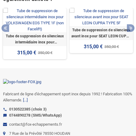
Tube de suppression de silencieux
Tube de suppression de silencieux
avant inox pour SEAT LEON CUPRA
intermédiaire inox pour
TYPE 5F
315,00 €
350,00 €
VOLKSWAGEN EOS TYPE 1F (non
315,00 €
350,00 €
Facelift)
Fabricant de ligne d'échappement sport inox depuis 1992 ! Fabrication 100%
Allemande.
[...]
0130522385 (choix 3)
call
0744890278 (SMS/WhatsApp)
sms
contact@fox-echappements.fr
7 Rue de la Prévôté 78550 HOUDAN