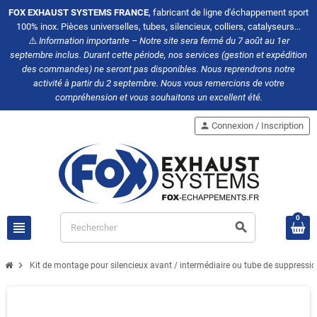
FOX EXHAUST SYSTEMS FRANCE
, fabricant de ligne d'échappement sport
100% inox. Pièces universelles, tubes, silencieux, colliers, catalyseurs...
⚠️
Information importante – Notre site sera fermé du 7 août au 1er
septembre inclus. Durant cette période, nos services (gestion et expédition
des commandes) ne seront pas disponibles. Nous reprendrons notre
activité à partir du 2 septembre. Nous vous remercions de votre
compréhension et vous souhaitons un excellent été.
person
Connexion / Inscription
0
view_headline
search
chevron_right
Kit de montage pour silencieux avant / intermédiaire ou tube de suppressi