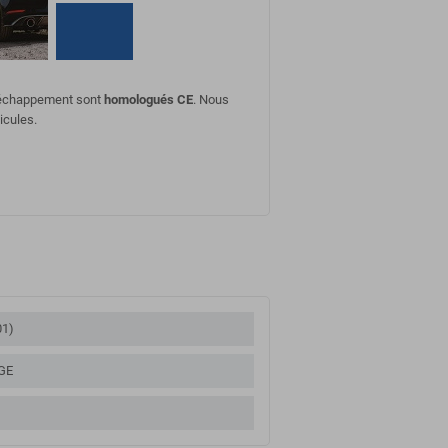
d'échappement sont
homologués CE
. Nous
icules.
01)
GE