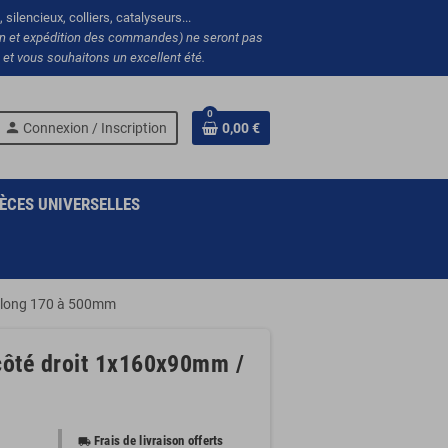
silencieux, colliers, catalyseurs...
ion et expédition des commandes) ne seront pas
et vous souhaitons un excellent été.
0
person
Connexion / Inscription
0,00 €
ÈCES UNIVERSELLES
/ long 170 à 500mm
côté droit 1x160x90mm /
Frais de livraison offerts
local_shipping