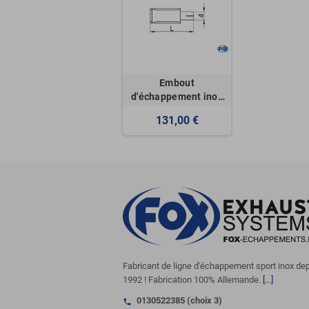
Embout
d'échappement inox
type 38 côté gauche
131,00 €
1x160x90mm / long
170 à 500mm
Fabricant de ligne d'échappement sport inox de
1992 ! Fabrication 100% Allemande.
[...]
0130522385 (choix 3)
call