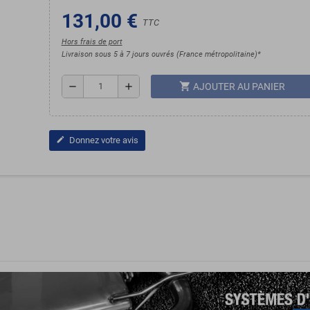
131,00 €
TTC
Hors frais de port
Livraison sous 5 à 7 jours ouvrés (France métropolitaine)*
shopping_cart
remove
add
AJOUTER AU PANIER
Donnez votre avis
edit