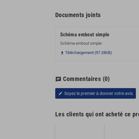
Documents joints
Schéma embout simple
Schéma embout simple
Téléchargement (97.28KB)

Commentaires
(0)
chat
Soyez le premier à donner votre avis
edit
Les clients qui ont acheté ce p