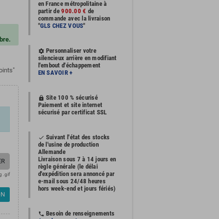
en France métropolitaine à
partir de
900.00 €
de
commande avec la livraison
"
GLS CHEZ VOUS
"
bre.
Personnaliser votre
settings
silencieux arrière en modifiant
l'embout d'échappement
oints"
EN SAVOIR +
Site 100 % sécurisé
https
Paiement et site internet
sécurisé par certificat SSL
Suivant l'état des stocks
done
de l'usine de production
Allemande
Livraison sous 7 à 14 jours en
ER
règle générale (le délai
d'expédition sera annoncé par
g .gif
e-mail sous 24/48 heures
hors week-end et jours fériés)
ON
Besoin de renseignements
phone