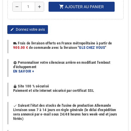
shopping_cart
remove
add
AJOUTER AU PANIER
Donnez votre avis
edit
Frais de livraison offerts en France métropolitaine à partir de
local_shipping
900.00 €
de commande avec la livraison "
GLS CHEZ VOUS
"
Personnaliser votre silencieux arrière en modifiant l'embout
settings
d'échappement
EN SAVOIR +
Site 100 % sécurisé
https
Paiement et site internet sécurisé par certificat SSL
Suivant l'état des stocks de l'usine de production Allemande
done
Livraison sous 7 à 14 jours en règle générale (le délai d'expédition
sera annoncé par e-mail sous 24/48 heures hors week-end et jours
fériés)