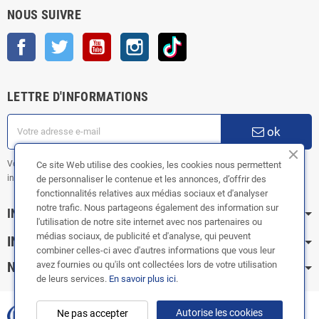
NOUS SUIVRE
Facebook
Twitter
YouTube
Instagram
TikTok
LETTRE D'INFORMATIONS
ok
Vous pouvez vous désinscrire à tout moment. Vous trouverez pour cela nos
Ce site Web utilise des cookies, les cookies nous permettent
informations de contact dans les conditions d'utilisation du site.
de personnaliser le contenue et les annonces, d’offrir des
fonctionnalités relatives aux médias sociaux et d'analyser
notre trafic. Nous partageons également des information sur
INFORMATION
l'utilisation de notre site internet avec nos partenaires ou
médias sociaux, de publicité et d'analyse, qui peuvent
INFOS PRATIQUES
combiner celles-ci avec d'autres informations que vous leur
NOS CATÉGORIES
avez fournies ou qu'ils ont collectées lors de votre utilisation
de leurs services.
En savoir plus ici
.
Autorise les cookies
Ne pas accepter
Copyright © 2003-2024 |
FOX ÉCHAPPEMENTS
|