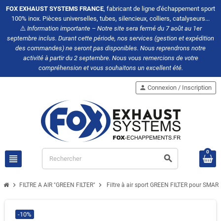
FOX EXHAUST SYSTEMS FRANCE
, fabricant de ligne d'échappement sport
100% inox. Pièces universelles, tubes, silencieux, colliers, catalyseurs...
⚠️
Information importante – Notre site sera fermé du 7 août au 1er
septembre inclus. Durant cette période, nos services (gestion et expédition
des commandes) ne seront pas disponibles. Nous reprendrons notre
activité à partir du 2 septembre. Nous vous remercions de votre
compréhension et vous souhaitons un excellent été.
person
Connexion / Inscription
0
view_headline
search
chevron_right
chevron_right
FILTRE A AIR "GREEN FILTER"
Filtre à air sport GREEN FILTER pour S
-10%