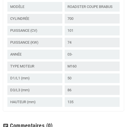
MODÈLE
ROADSTER COUPE BRABUS
CYLINDRÉE
700
PUISSANCE (CV)
101
PUISSANCE (KW)
74
ANNÉE
03-
TYPE MOTEUR
M160
D1/L1 (mm)
50
D3/L3 (mm)
86
HAUTEUR (mm)
135
Commentaires
(0)
chat