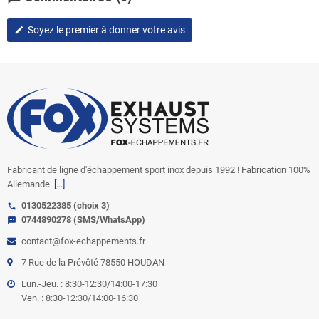
Soyez le premier à donner votre avis
edit
Fabricant de ligne d'échappement sport inox depuis 1992 ! Fabrication 100%
Allemande.
[...]
0130522385 (choix 3)
call
0744890278 (SMS/WhatsApp)
sms
contact@fox-echappements.fr
7 Rue de la Prévôté 78550 HOUDAN
Lun.-Jeu. : 8:30-12:30/14:00-17:30
Ven. : 8:30-12:30/14:00-16:30