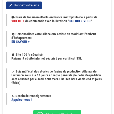
Donnez votre avis
edit
Frais de livraison offerts en France métropolitaine à partir de
local_shipping
900.00 €
de commande avec la livraison "
GLS CHEZ VOUS
"
Personnaliser votre silencieux arrière en modifiant l'embout
settings
d'échappement
EN SAVOIR +
Site 100 % sécurisé
https
Paiement et site internet sécurisé par certificat SSL
Suivant l'état des stocks de l'usine de production Allemande
done
Livraison sous 7 à 14 jours en règle générale (le délai d'expédition
sera annoncé par e-mail sous 24/48 heures hors week-end et jours
fériés)
Besoin de renseignements
phone
Appelez-nous !