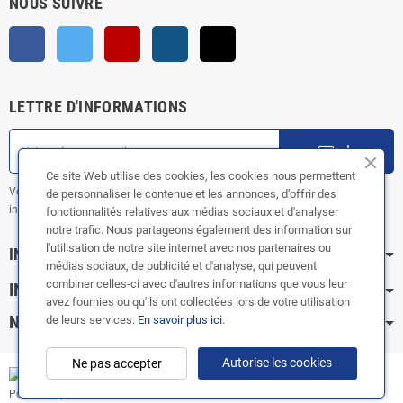
NOUS SUIVRE
Facebook
Twitter
YouTube
Instagram
TikTok
LETTRE D'INFORMATIONS
ok
Ce site Web utilise des cookies, les cookies nous permettent
Vous pouvez vous désinscrire à tout moment. Vous trouverez pour cela nos
de personnaliser le contenue et les annonces, d’offrir des
informations de contact dans les conditions d'utilisation du site.
fonctionnalités relatives aux médias sociaux et d'analyser
notre trafic. Nous partageons également des information sur
l'utilisation de notre site internet avec nos partenaires ou
INFORMATION
médias sociaux, de publicité et d'analyse, qui peuvent
combiner celles-ci avec d'autres informations que vous leur
INFOS PRATIQUES
avez fournies ou qu'ils ont collectées lors de votre utilisation
NOS CATÉGORIES
de leurs services.
En savoir plus ici
.
Autorise les cookies
Ne pas accepter
Copyright © 2003-2024 |
FOX ÉCHAPPEMENTS
|
Powered by
Doris