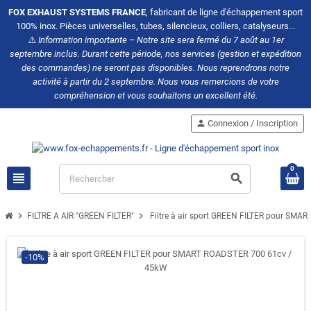
FOX EXHAUST SYSTEMS FRANCE
, fabricant de ligne d'échappement sport
100% inox. Pièces universelles, tubes, silencieux, colliers, catalyseurs...
⚠️
Information importante – Notre site sera fermé du 7 août au 1er
septembre inclus. Durant cette période, nos services (gestion et expédition
des commandes) ne seront pas disponibles. Nous reprendrons notre
activité à partir du 2 septembre. Nous vous remercions de votre
compréhension et vous souhaitons un excellent été.
person
Connexion / Inscription
0
view_headline
search
chevron_right
chevron_right
FILTRE A AIR "GREEN FILTER"
Filtre à air sport GREEN FILTER pour SM
-10%