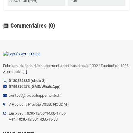
HAUTEUR (mm)
135
Commentaires
(0)
chat
Fabricant de ligne d'échappement sport inox depuis 1992 ! Fabrication 100%
Allemande.
[...]
0130522385 (choix 3)
call
0744890278 (SMS/WhatsApp)
sms
contact@fox-echappements.fr
7 Rue de la Prévôté 78550 HOUDAN
Lun.-Jeu. : 8:30-12:30/14:00-17:30
Ven. : 8:30-12:30/14:00-16:30