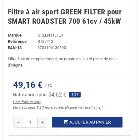
Filtre à air sport GREEN FILTER pour
SMART ROADSTER 700 61cv / 45kW
Marque
GREEN FILTER
Référence
R727412
EAN-13
3701194130890
Filtre à air de remplacement, se monte en lieu et place de celui
d'origine,
49,16 €
TTC
54,62 €
Notre ancien prix
-10%
Hors frais de port
Livraison sous 5 à 7 jours ouvrés (France métropolitaine)*
shopping_cart
remove
add
AJOUTER AU PANIER