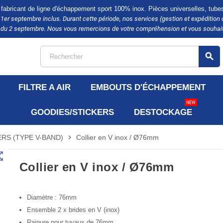
 fabricant de ligne d'échappement sport 100% inox. Pièces universelles, tubes, 
u 1er septembre inclus. Durant cette période, nos services (gestion et expédit
tir du 2 septembre. Nous vous remercions de votre compréhension et vous souhait
search
FILTRE A AIR
EMBOUTS D'ÉCHAPPEMENT
NEW
GOODIES/STICKERS
DESTOCKAGE
ERS (TYPE V-BAND)
chevron_right
Collier en V inox / Ø76mm
t_map
Collier en V inox / Ø76mm
Diamètre : 76mm
Ensemble 2 x brides en V (inox)
Rainure pour tuyaux de 76mm