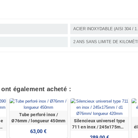
ACIER INOXYDABLE (AISI 304 / 1.
2 ANS SANS LIMITE DE KILOMÉ
t ont également acheté :
Tube perforé inox /
pe
Ø76mm / longueur 450mm
Silencieux universel type
 d1
711 en inox / 245x175mm /
é
63,00 €
mm
d1 Ø76mm/ longueur
289,00 €