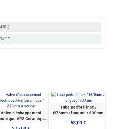
4301)
TRAGE
Sonde l
Tube perforé inox /
Valve d'échappement
Ø76mm / longueur 600mm
lectrique AR2 Céramique
63,00 €
/ Ø76mm à souder
275,00 €