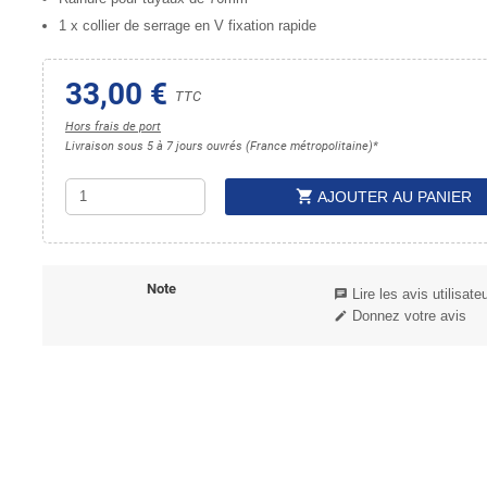
1 x collier de serrage en V fixation rapide
33,00 €
TTC
Hors frais de port
Livraison sous 5 à 7 jours ouvrés (France métropolitaine)*
shopping_cart
AJOUTER AU PANIER
Note
Lire les avis utilisate
chat
Donnez votre avis
edit