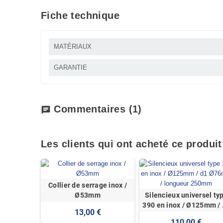
Fiche technique
MATÉRIAUX
GARANTIE
Commentaires
(1)
chat
Les clients qui ont acheté ce produi
Collier de serrage inox /
Ø53mm
Silencieux universel ty
390 en inox / Ø125mm /
13,00 €
Ø76mm / longueur 250
110,00 €