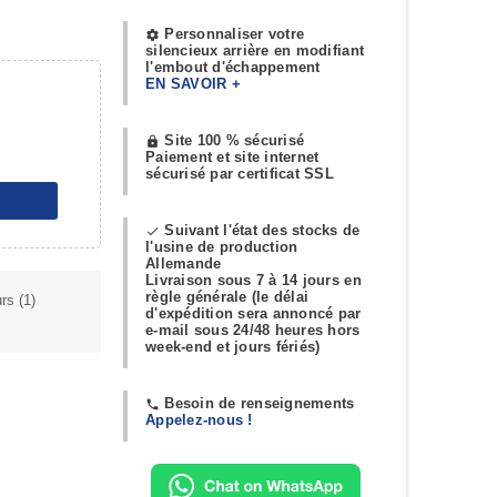
Personnaliser votre
settings
silencieux arrière en modifiant
l'embout d'échappement
EN SAVOIR +
Site 100 % sécurisé
https
Paiement et site internet
sécurisé par certificat SSL
Suivant l'état des stocks de
done
l'usine de production
Allemande
Livraison sous 7 à 14 jours en
règle générale (le délai
urs
(1)
d'expédition sera annoncé par
e-mail sous 24/48 heures hors
week-end et jours fériés)
Besoin de renseignements
phone
Appelez-nous !