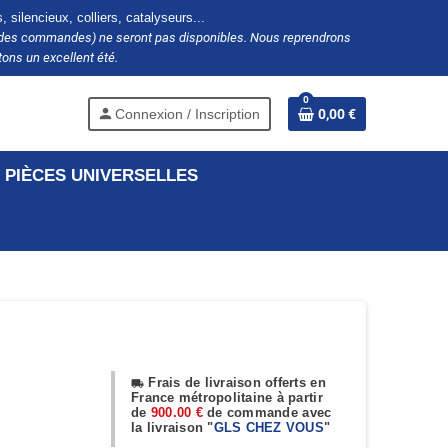
silencieux, colliers, catalyseurs...
ion des commandes) ne seront pas disponibles. Nous reprendrons
ons un excellent été.
0
person
Connexion / Inscription
0,00 €
PIÈCES UNIVERSELLES
Frais de livraison offerts en
local_shipping
France métropolitaine à partir
de
900.00 €
de commande avec
la livraison "
GLS CHEZ VOUS
"