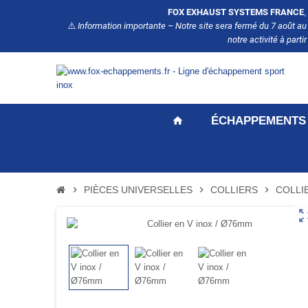
FOX EXHAUST SYSTEMS FRANCE
,
⚠️
Information importante – Notre site sera fermé du 7 août a
notre activité à par
ÉCHAPPEMENTS
home
chevron_right
PIÈCES UNIVERSELLES
chevron_right
COLLIERS
chevron_right
COLLI
zoom_ou