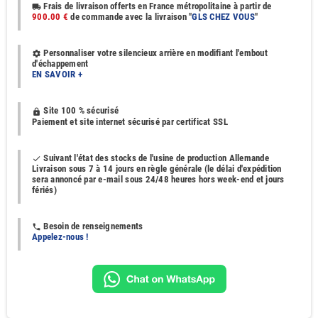
Frais de livraison offerts en France métropolitaine à partir de
local_shipping
900.00 €
de commande avec la livraison "
GLS CHEZ VOUS
"
Personnaliser votre silencieux arrière en modifiant l'embout
settings
d'échappement
EN SAVOIR +
Site 100 % sécurisé
https
Paiement et site internet sécurisé par certificat SSL
Suivant l'état des stocks de l'usine de production Allemande
done
Livraison sous 7 à 14 jours en règle générale (le délai d'expédition
sera annoncé par e-mail sous 24/48 heures hors week-end et jours
fériés)
Besoin de renseignements
phone
Appelez-nous !