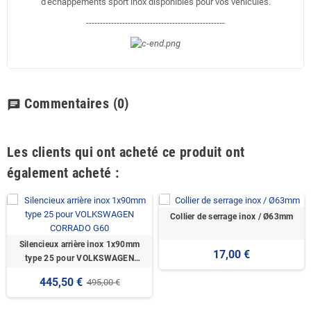
d'échappements sport inox disponibles pour vos véhicules.
--------------------------------------------------
Commentaires
(0)
chat
Les clients qui ont acheté ce produit ont
également acheté :
Collier de serrage inox / Ø63mm
Silencieux arrière inox 1x90mm
17,00 €
type 25 pour VOLKSWAGEN
CORRADO G60
445,50 €
495,00 €