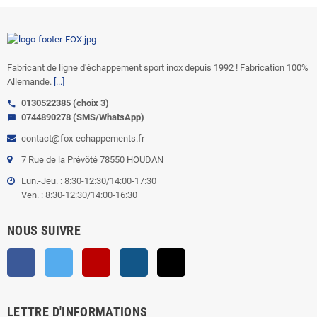
Fabricant de ligne d'échappement sport inox depuis 1992 ! Fabrication 100%
Allemande.
[...]
0130522385 (choix 3)
call
0744890278 (SMS/WhatsApp)
sms
contact@fox-echappements.fr
7 Rue de la Prévôté 78550 HOUDAN
Lun.-Jeu. : 8:30-12:30/14:00-17:30
Ven. : 8:30-12:30/14:00-16:30
NOUS SUIVRE
Facebook
Twitter
YouTube
Instagram
TikTok
LETTRE D'INFORMATIONS