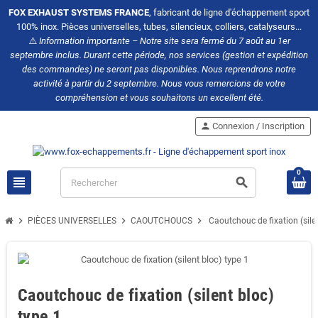
FOX EXHAUST SYSTEMS FRANCE
, fabricant de ligne d'échappement sport
100% inox. Pièces universelles, tubes, silencieux, colliers, catalyseurs...
⚠️
Information importante – Notre site sera fermé du 7 août au 1er
septembre inclus. Durant cette période, nos services (gestion et expédition
des commandes) ne seront pas disponibles. Nous reprendrons notre
activité à partir du 2 septembre. Nous vous remercions de votre
compréhension et vous souhaitons un excellent été.
person
Connexion / Inscription
0
view_headline
search
chevron_right
chevron_right
chevron_right
PIÈCES UNIVERSELLES
CAOUTCHOUCS
Caoutchouc de fixation (silen
Caoutchouc de fixation (silent bloc)
type 1