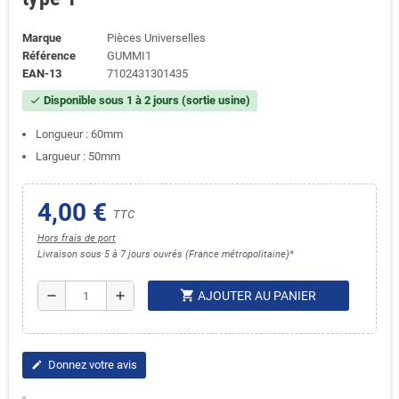
Marque
Pièces Universelles
Référence
GUMMI1
EAN-13
7102431301435
Disponible sous 1 à 2 jours (sortie usine)
check
Longueur : 60mm
Largueur : 50mm
4,00 €
TTC
Hors frais de port
Livraison sous 5 à 7 jours ouvrés (France métropolitaine)*
shopping_cart
remove
add
AJOUTER AU PANIER
Donnez votre avis
edit