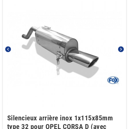
chevron_left
chevron_right
Silencieux arrière inox 1x115x85mm
type 32 pour OPEL CORSA D (avec