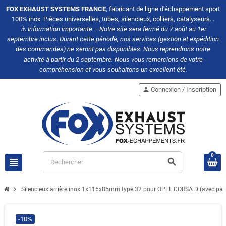
FOX EXHAUST SYSTEMS FRANCE
, fabricant de ligne d'échappement sport
100% inox. Pièces universelles, tubes, silencieux, colliers, catalyseurs...
⚠️
Information importante – Notre site sera fermé du 7 août au 1er
septembre inclus. Durant cette période, nos services (gestion et expédition
des commandes) ne seront pas disponibles. Nous reprendrons notre
activité à partir du 2 septembre. Nous vous remercions de votre
compréhension et vous souhaitons un excellent été.
person
Connexion / Inscription
0
view_headline
search
chevron_right
Silencieux arrière inox 1x115x85mm type 32 pour OPEL CORSA D (avec par
-10%