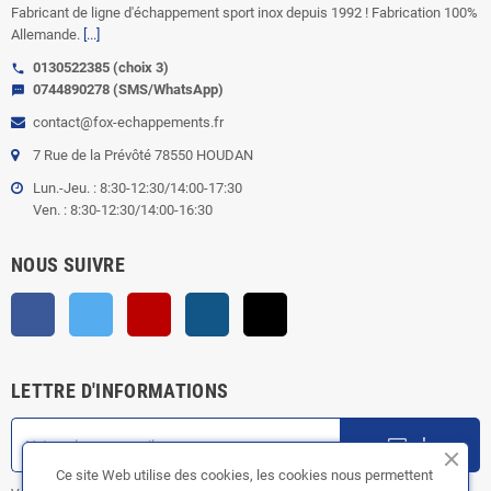
Fabricant de ligne d'échappement sport inox depuis 1992 ! Fabrication 100%
Allemande.
[...]
0130522385 (choix 3)
call
0744890278 (SMS/WhatsApp)
sms
contact@fox-echappements.fr
7 Rue de la Prévôté 78550 HOUDAN
Lun.-Jeu. : 8:30-12:30/14:00-17:30
Ven. : 8:30-12:30/14:00-16:30
NOUS SUIVRE
Facebook
Twitter
YouTube
Instagram
TikTok
LETTRE D'INFORMATIONS
ok
Ce site Web utilise des cookies, les cookies nous permettent