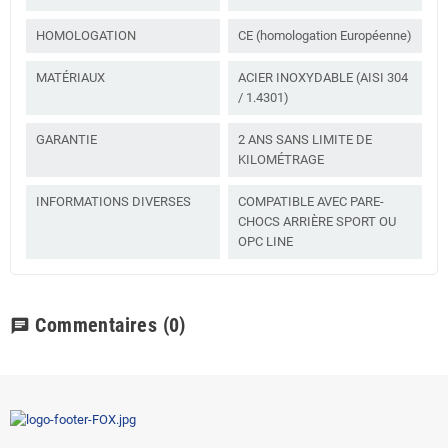
HOMOLOGATION
CE (homologation Européenne)
MATÉRIAUX
ACIER INOXYDABLE (AISI 304
/ 1.4301)
GARANTIE
2 ANS SANS LIMITE DE
KILOMÉTRAGE
INFORMATIONS DIVERSES
COMPATIBLE AVEC PARE-
CHOCS ARRIÈRE SPORT OU
OPC LINE
Commentaires
(0)
chat