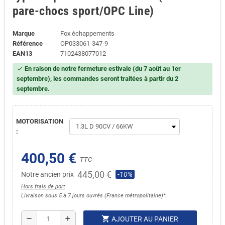
pare-chocs sport/OPC Line)
Marque
Fox échappements
Référence
OP033061-347-9
EAN13
7102438077012
En raison de notre fermeture estivale (du 7 août au 1er
check
septembre), les commandes seront traitées à partir du 2
septembre.
MOTORISATION
:
400,50 €
TTC
445,00 €
Notre ancien prix
-10%
Hors frais de port
Livraison sous 5 à 7 jours ouvrés (France métropolitaine)*
shopping_cart
remove
add
AJOUTER AU PANIER