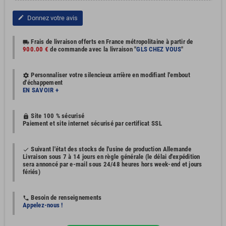
Donnez votre avis
edit
Frais de livraison offerts en France métropolitaine à partir de
local_shipping
900.00 €
de commande avec la livraison "
GLS CHEZ VOUS
"
Personnaliser votre silencieux arrière en modifiant l'embout
settings
d'échappement
EN SAVOIR +
Site 100 % sécurisé
https
Paiement et site internet sécurisé par certificat SSL
Suivant l'état des stocks de l'usine de production Allemande
done
Livraison sous 7 à 14 jours en règle générale (le délai d'expédition
sera annoncé par e-mail sous 24/48 heures hors week-end et jours
fériés)
Besoin de renseignements
phone
Appelez-nous !