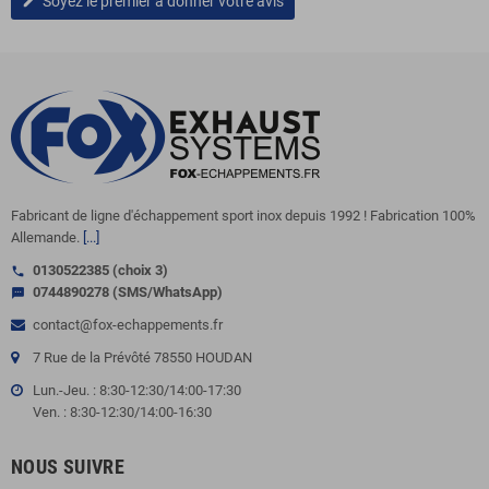
Soyez le premier à donner votre avis
edit
Fabricant de ligne d'échappement sport inox depuis 1992 ! Fabrication 100%
Allemande.
[...]
0130522385 (choix 3)
call
0744890278 (SMS/WhatsApp)
sms
contact@fox-echappements.fr
7 Rue de la Prévôté 78550 HOUDAN
Lun.-Jeu. : 8:30-12:30/14:00-17:30
Ven. : 8:30-12:30/14:00-16:30
NOUS SUIVRE