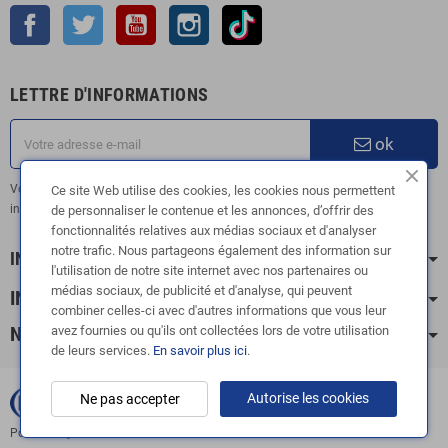
Facebook
Twitter
YouTube
Instagram
TikTok
LETTRE D'INFORMATIONS
ok
Vous pouvez vous désinscrire à tout moment. Vous trouverez pour cela nos
Ce site Web utilise des cookies, les cookies nous permettent
informations de contact dans les conditions d'utilisation du site.
de personnaliser le contenue et les annonces, d’offrir des
fonctionnalités relatives aux médias sociaux et d'analyser
notre trafic. Nous partageons également des information sur
INFORMATION
l'utilisation de notre site internet avec nos partenaires ou
médias sociaux, de publicité et d'analyse, qui peuvent
INFOS PRATIQUES
combiner celles-ci avec d'autres informations que vous leur
avez fournies ou qu'ils ont collectées lors de votre utilisation
NOS CATÉGORIES
de leurs services.
En savoir plus ici
.
Autorise les cookies
Ne pas accepter
Copyright © 2003-2024 |
FOX ÉCHAPPEMENTS
|
Powered by
Doris