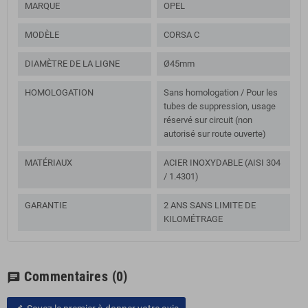
MARQUE
OPEL
MODÈLE
CORSA C
DIAMÈTRE DE LA LIGNE
Ø45mm
HOMOLOGATION
Sans homologation / Pour les
tubes de suppression, usage
réservé sur circuit (non
autorisé sur route ouverte)
MATÉRIAUX
ACIER INOXYDABLE (AISI 304
/ 1.4301)
GARANTIE
2 ANS SANS LIMITE DE
KILOMÉTRAGE
Commentaires
(0)
chat