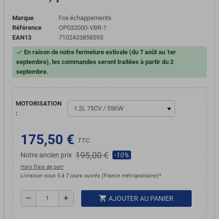
Marque
Fox échappements
Référence
OP032000-VBR-1
EAN13
7102433858593
En raison de notre fermeture estivale (du 7 août au 1er
check
septembre), les commandes seront traitées à partir du 2
septembre.
MOTORISATION
:
175,50 €
TTC
195,00 €
Notre ancien prix
-10%
Hors frais de port
Livraison sous 5 à 7 jours ouvrés (France métropolitaine)*
shopping_cart
remove
add
AJOUTER AU PANIER