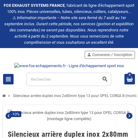
FOX EXHAUST SYSTEMS FRANCE
, fabricant de ligne d'échappement sport
100% inox. Pièces universelles, tubes, silencieux, colliers, catalyseurs...
⚠️
Information importante – Notre site sera fermé du 7 août au 1er
septembre inclus. Durant cette période, nos services (gestion et expédition
des commandes) ne seront pas disponibles. Nous reprendrons notre
activité à partir du 2 septembre. Nous vous remercions de votre
compréhension et vous souhaitons un excellent été.
person
Connexion / Inscription
0
view_headline
search
chevron_right
Silencieux arrière duplex inox 2x80mm type 13 pour OPEL CORSA B (monta
-10%
chevron_left
chevron_right
Silencieux arrière duplex inox 2x80mm