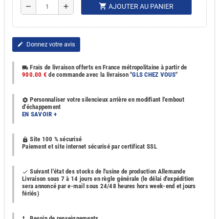
shopping_cart
remove
add
AJOUTER AU PANIER
Donnez votre avis
edit
Frais de livraison offerts en France métropolitaine à partir de
local_shipping
900.00 €
de commande avec la livraison "
GLS CHEZ VOUS
"
Personnaliser votre silencieux arrière en modifiant l'embout
settings
d'échappement
EN SAVOIR +
Site 100 % sécurisé
https
Paiement et site internet sécurisé par certificat SSL
Suivant l'état des stocks de l'usine de production Allemande
done
Livraison sous 7 à 14 jours en règle générale (le délai d'expédition
sera annoncé par e-mail sous 24/48 heures hors week-end et jours
fériés)
Besoin de renseignements
phone