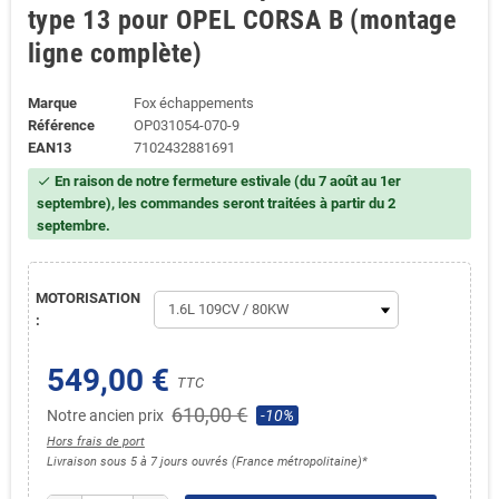
type 13 pour OPEL CORSA B (montage
ligne complète)
Marque
Fox échappements
Référence
OP031054-070-9
EAN13
7102432881691
En raison de notre fermeture estivale (du 7 août au 1er
check
septembre), les commandes seront traitées à partir du 2
septembre.
MOTORISATION
:
549,00 €
TTC
610,00 €
Notre ancien prix
-10%
Hors frais de port
Livraison sous 5 à 7 jours ouvrés (France métropolitaine)*