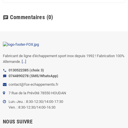
Commentaires
(0)
chat
Fabricant de ligne d'échappement sport inox depuis 1992 ! Fabrication 100%
Allemande.
[...]
0130522385 (choix 3)
call
0744890278 (SMS/WhatsApp)
sms
contact@fox-echappements.fr
7 Rue de la Prévôté 78550 HOUDAN
Lun.-Jeu. : 8:30-12:30/14:00-17:30
Ven. : 8:30-12:30/14:00-16:30
NOUS SUIVRE