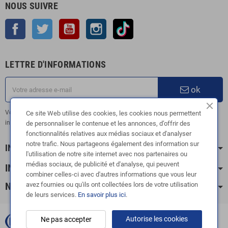
NOUS SUIVRE
Facebook
Twitter
YouTube
Instagram
TikTok
LETTRE D'INFORMATIONS
ok
Vous pouvez vous désinscrire à tout moment. Vous trouverez pour cela nos
Ce site Web utilise des cookies, les cookies nous permettent
informations de contact dans les conditions d'utilisation du site.
de personnaliser le contenue et les annonces, d’offrir des
fonctionnalités relatives aux médias sociaux et d'analyser
notre trafic. Nous partageons également des information sur
INFORMATION
l'utilisation de notre site internet avec nos partenaires ou
médias sociaux, de publicité et d'analyse, qui peuvent
INFOS PRATIQUES
combiner celles-ci avec d'autres informations que vous leur
avez fournies ou qu'ils ont collectées lors de votre utilisation
NOS CATÉGORIES
de leurs services.
En savoir plus ici
.
Autorise les cookies
Ne pas accepter
Copyright © 2003-2024 |
FOX ÉCHAPPEMENTS
|