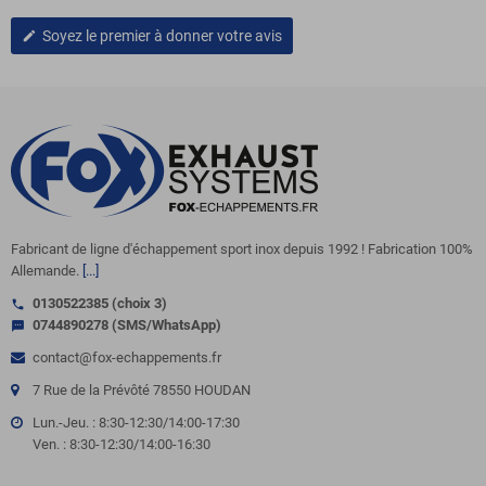
Soyez le premier à donner votre avis
edit
Fabricant de ligne d'échappement sport inox depuis 1992 ! Fabrication 100%
Allemande.
[...]
0130522385 (choix 3)
call
0744890278 (SMS/WhatsApp)
sms
contact@fox-echappements.fr
7 Rue de la Prévôté 78550 HOUDAN
Lun.-Jeu. : 8:30-12:30/14:00-17:30
Ven. : 8:30-12:30/14:00-16:30