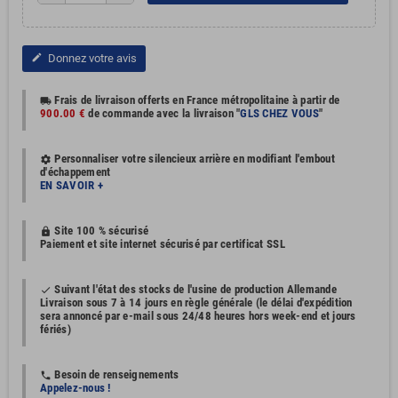
Donnez votre avis
edit
Frais de livraison offerts en France métropolitaine à partir de
local_shipping
900.00 €
de commande avec la livraison "
GLS CHEZ VOUS
"
Personnaliser votre silencieux arrière en modifiant l'embout
settings
d'échappement
EN SAVOIR +
Site 100 % sécurisé
https
Paiement et site internet sécurisé par certificat SSL
Suivant l'état des stocks de l'usine de production Allemande
done
Livraison sous 7 à 14 jours en règle générale (le délai d'expédition
sera annoncé par e-mail sous 24/48 heures hors week-end et jours
fériés)
Besoin de renseignements
phone
Appelez-nous !