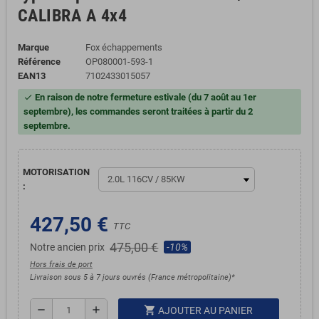
CALIBRA A 4x4
Marque
Fox échappements
Référence
OP080001-593-1
EAN13
7102433015057
En raison de notre fermeture estivale (du 7 août au 1er
check
septembre), les commandes seront traitées à partir du 2
septembre.
MOTORISATION
:
427,50 €
TTC
475,00 €
Notre ancien prix
-10%
Hors frais de port
Livraison sous 5 à 7 jours ouvrés (France métropolitaine)*
shopping_cart
remove
add
AJOUTER AU PANIER