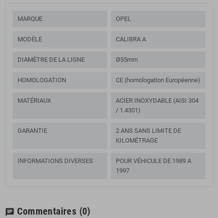
MARQUE
OPEL
MODÈLE
CALIBRA A
DIAMÈTRE DE LA LIGNE
Ø55mm
HOMOLOGATION
CE (homologation Européenne)
MATÉRIAUX
ACIER INOXYDABLE (AISI 304
/ 1.4301)
GARANTIE
2 ANS SANS LIMITE DE
KILOMÉTRAGE
INFORMATIONS DIVERSES
POUR VÉHICULE DE 1989 A
1997
Commentaires
(0)
chat