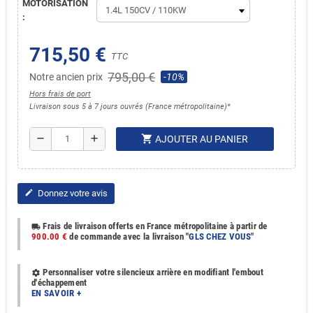
MOTORISATION
:
715,50 €
TTC
795,00 €
Notre ancien prix
-10%
Hors frais de port
Livraison sous 5 à 7 jours ouvrés (France métropolitaine)*
shopping_cart
remove
add
AJOUTER AU PANIER
Donnez votre avis
edit
Frais de livraison offerts en France métropolitaine à partir de
local_shipping
900.00 €
de commande avec la livraison "
GLS CHEZ VOUS
"
Personnaliser votre silencieux arrière en modifiant l'embout
settings
d'échappement
EN SAVOIR +