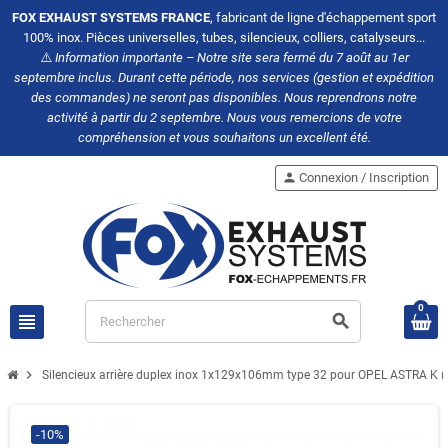
FOX EXHAUST SYSTEMS FRANCE
, fabricant de ligne d'échappement sport
100% inox. Pièces universelles, tubes, silencieux, colliers, catalyseurs...
⚠️
Information importante – Notre site sera fermé du 7 août au 1er
septembre inclus. Durant cette période, nos services (gestion et expédition
des commandes) ne seront pas disponibles. Nous reprendrons notre
activité à partir du 2 septembre. Nous vous remercions de votre
compréhension et vous souhaitons un excellent été.
person
Connexion / Inscription
0
view_headline
search
chevron_right
Silencieux arrière duplex inox 1x129x106mm type 32 pour OPEL ASTRA K 
-10%