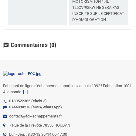
MOTORISATION 1.4L
125CV/92KW NE SERA PAS
INSCRITE SUR LE CERTIFICAT
D'HOMOLOGATION
Commentaires
(0)
chat
Fabricant de ligne d'échappement sport inox depuis 1992 ! Fabrication 100%
Allemande.
[...]
0130522385 (choix 3)
call
0744890278 (SMS/WhatsApp)
sms
contact@fox-echappements.fr
7 Rue de la Prévôté 78550 HOUDAN
Lun.-Jeu. : 8:30-12:30/14:00-17:30