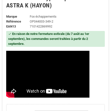
ASTRA K (HAYON)
Marque
Fox échappements
Référence
OP044003-349-2
EAN13
7101422869992
En raison de notre fermeture estivale (du 7 août au 1er
check
septembre), les commandes seront traitées à partir du 2
septembre.