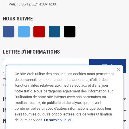
Ven. : 8:30-12:30/14:00-16:30
NOUS SUIVRE
Facebook
Twitter
YouTube
Instagram
TikTok
LETTRE D'INFORMATIONS
ok
Ce site Web utilise des cookies, les cookies nous permettent
Vous pouvez vous désinscrire à tout moment. Vous trouverez pour cela nos
de personnaliser le contenue et les annonces, d’offrir des
informations de contact dans les conditions d'utilisation du site.
fonctionnalités relatives aux médias sociaux et d'analyser
notre trafic. Nous partageons également des information sur
l'utilisation de notre site internet avec nos partenaires ou
INFORMATION
médias sociaux, de publicité et d'analyse, qui peuvent
combiner celles-ci avec d'autres informations que vous leur
INFOS PRATIQUES
avez fournies ou qu'ils ont collectées lors de votre utilisation
NOS CATÉGORIES
de leurs services.
En savoir plus ici
.