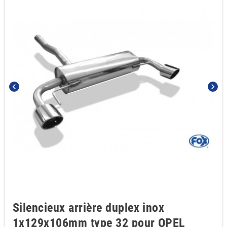
chevron_left
chevron_right
Silencieux arrière duplex inox
1x129x106mm type 32 pour OPEL