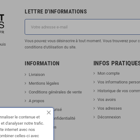
LETTRE D'INFORMATIONS
Vous pouvez vous désinscrire à tout moment. Vous trouverez pour c
puis
conditions d'utilisation du site.
INFOS PRATIQUE
INFORMATION
Mon compte
Livraison
Vos informations perso
Mentions légales
Historique de vos com
Conditions générales de vente
Vos avoirs
A propos
Vos adresses
Paiement sécurisé
nnaliser le contenue et
Déconnexion
Politique de confidentialité
t d'analyser notre trafic.
kTok
Contactez-nous
ite internet avec nos
combiner celles-ci avec