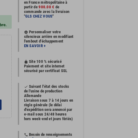
en France métropolitaine à
partir de
900.00 €
de
commande avec la livraison
"
GLS CHEZ VOUS
"
bre.
Personnaliser votre
settings
silencieux arrière en modifiant
l'embout d'échappement
EN SAVOIR +
Site 100 % sécurisé
https
Paiement et site internet
sécurisé par certificat SSL
Suivant l'état des stocks
done
de l'usine de production
Allemande
Livraison sous 7 à 14 jours en
règle générale (le délai
d'expédition sera annoncé par
e-mail sous 24/48 heures
hors week-end et jours fériés)
Besoin de renseignements
phone