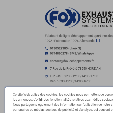
Fabricant de ligne d'échappement sport inox de
1992 ! Fabrication 100% Allemande.
[...]
0130522385 (choix 3)
call
0744890278 (SMS/WhatsApp)
sms
contact@fox-echappements.fr
7 Rue de la Prévôté 78550 HOUDAN
Lun.-Jeu. : 8:30-12:30/14:00-17:30
Ven. : 8:30-12:30/14:00-16:30
NOUS SUIVRE
Ce site Web utilise des cookies, les cookies nous permettent de perso
les annonces, d’offrir des fonctionnalités relatives aux médias sociaux e
Facebook
Twitter
YouTube
Instagram
Ti
Nous partageons également des information sur l'utilisation de notre s
partenaires ou médias sociaux, de publicité et d'analyse, qui peuvent 