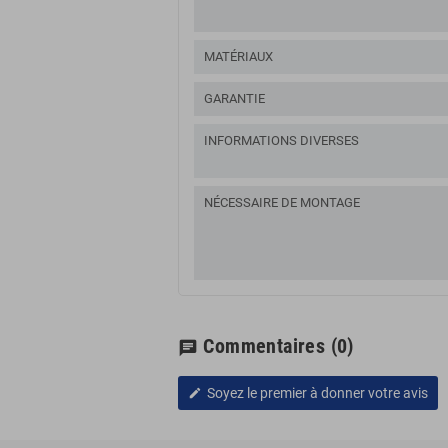
MATÉRIAUX
GARANTIE
INFORMATIONS DIVERSES
NÉCESSAIRE DE MONTAGE
Commentaires
(0)
chat
Soyez le premier à donner votre avis
edit