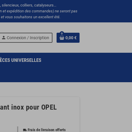
silencieux, colliers, catalyseurs...
ion et expédition des commandes) ne seront pas
et vous souhaitons un excellent été.
0
person
Connexion / Inscription
0,00 €
ÈCES UNIVERSELLES
vant inox pour OPEL
Frais de livraison offerts
local_shipping