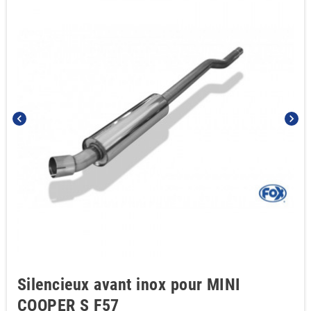
chevron_left
chevron_right
Silencieux avant inox pour MINI
COOPER S F57