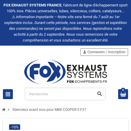
FOX EXHAUST SYSTEMS FRANCE
, fabricant de ligne d'échappement sport
100% inox. Pièces universelles, tubes, silencieux, colliers, catalyseurs...
⚠️
Information importante – Notre site sera fermé du 7 août au 1er
septembre inclus. Durant cette période, nos services (gestion et expédition
des commandes) ne seront pas disponibles. Nous reprendrons notre
activité à partir du 2 septembre. Nous vous remercions de votre
compréhension et vous souhaitons un excellent été.
person
Connexion / Inscription
0
view_headline
search
chevron_right
Silencieux avant inox pour MINI COOPER S F57
-10%