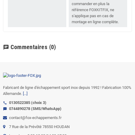
commander en plus la
référence FOXKITFIX, ne
s'applique pas en cas de
montage en ligne complète.
Commentaires
(0)
chat
Fabricant de ligne d'échappement sport inox depuis 1992 ! Fabrication 100%
Allemande.
[...]
0130522385 (choix 3)
call
0744890278 (SMS/WhatsApp)
sms
contact@fox-echappements.fr
7 Rue de la Prévôté 78550 HOUDAN