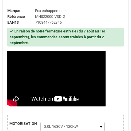
Marque
Fox échappements
Référence
MN022000-VSD-2
EAN13
7108447762345
En raison de notre fermeture estivale (du 7 août au 1er
check
septembre), les commandes seront traitées à partir du 2
septembre.
MOTORISATION
: