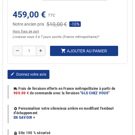
459,00 €
TTC
510,00 €
Notre ancien prix
-10%
Hors frais de port
Livraison sous 5 à 7 jours ouvrés (France métropolitaine)*
shopping_cart
remove
add
AJOUTER AU PANIER
Donnez votre avis
edit
Frais de livraison offerts en France métropolitaine à partir de
local_shipping
900.00 €
de commande avec la livraison "
GLS CHEZ VOUS
"
Personnaliser votre silencieux arrière en modifiant l'embout
settings
d'échappement
EN SAVOIR +
Site 100 % sécurisé
https