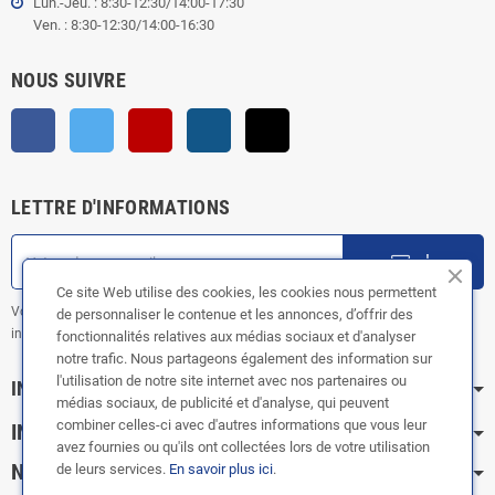
Lun.-Jeu. : 8:30-12:30/14:00-17:30
Ven. : 8:30-12:30/14:00-16:30
NOUS SUIVRE
Facebook
Twitter
YouTube
Instagram
TikTok
LETTRE D'INFORMATIONS
ok
Ce site Web utilise des cookies, les cookies nous permettent
Vous pouvez vous désinscrire à tout moment. Vous trouverez pour cela nos
de personnaliser le contenue et les annonces, d’offrir des
informations de contact dans les conditions d'utilisation du site.
fonctionnalités relatives aux médias sociaux et d'analyser
notre trafic. Nous partageons également des information sur
l'utilisation de notre site internet avec nos partenaires ou
INFORMATION
médias sociaux, de publicité et d'analyse, qui peuvent
combiner celles-ci avec d'autres informations que vous leur
INFOS PRATIQUES
avez fournies ou qu'ils ont collectées lors de votre utilisation
NOS CATÉGORIES
de leurs services.
En savoir plus ici
.