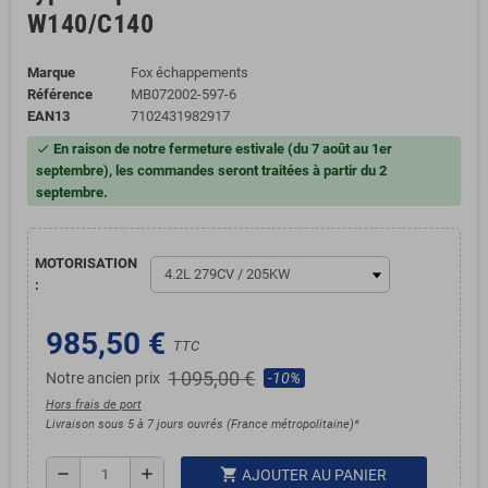
W140/C140
Marque
Fox échappements
Référence
MB072002-597-6
EAN13
7102431982917
En raison de notre fermeture estivale (du 7 août au 1er
check
septembre), les commandes seront traitées à partir du 2
septembre.
MOTORISATION
:
985,50 €
TTC
1 095,00 €
Notre ancien prix
-10%
Hors frais de port
Livraison sous 5 à 7 jours ouvrés (France métropolitaine)*
shopping_cart
remove
add
AJOUTER AU PANIER