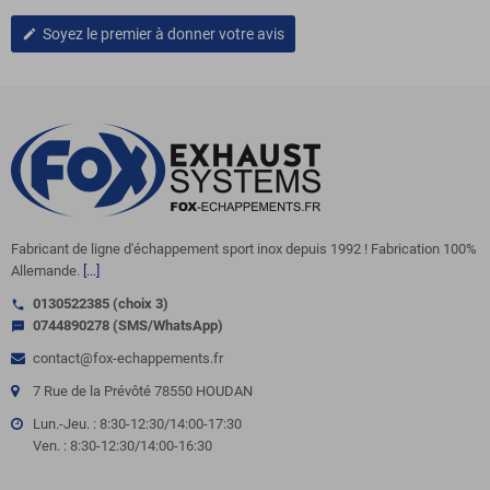
Soyez le premier à donner votre avis
edit
Fabricant de ligne d'échappement sport inox depuis 1992 ! Fabrication 100%
Allemande.
[...]
0130522385 (choix 3)
call
0744890278 (SMS/WhatsApp)
sms
contact@fox-echappements.fr
7 Rue de la Prévôté 78550 HOUDAN
Lun.-Jeu. : 8:30-12:30/14:00-17:30
Ven. : 8:30-12:30/14:00-16:30