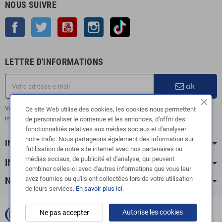
NOUS SUIVRE
Facebook
Twitter
YouTube
Instagram
TikTok
LETTRE D'INFORMATIONS
ok
Vous pouvez vous désinscrire à tout moment. Vous trouverez pour cela nos
Ce site Web utilise des cookies, les cookies nous permettent
informations de contact dans les conditions d'utilisation du site.
de personnaliser le contenue et les annonces, d’offrir des
fonctionnalités relatives aux médias sociaux et d'analyser
notre trafic. Nous partageons également des information sur
INFORMATION
l'utilisation de notre site internet avec nos partenaires ou
médias sociaux, de publicité et d'analyse, qui peuvent
INFOS PRATIQUES
combiner celles-ci avec d'autres informations que vous leur
avez fournies ou qu'ils ont collectées lors de votre utilisation
NOS CATÉGORIES
de leurs services.
En savoir plus ici
.
Autorise les cookies
Ne pas accepter
Copyright © 2003-2024 |
FOX ÉCHAPPEMENTS
|