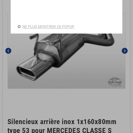
NE PLUS MONTRER CE POPUP.
chevron_left
chevron_right
Silencieux arrière inox 1x160x80mm
type 53 pour MERCEDES CLASSE S