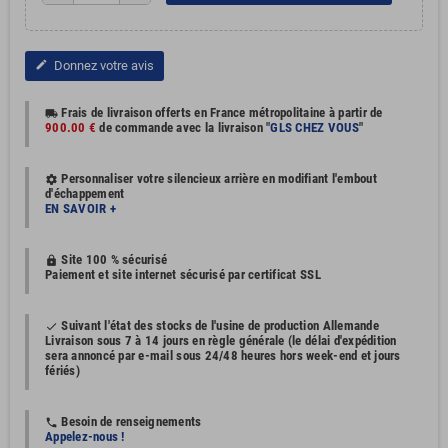
Donnez votre avis
edit
Frais de livraison offerts en France métropolitaine à partir de
local_shipping
900.00 €
de commande avec la livraison "
GLS CHEZ VOUS
"
Personnaliser votre silencieux arrière en modifiant l'embout
settings
d'échappement
EN SAVOIR +
Site 100 % sécurisé
https
Paiement et site internet sécurisé par certificat SSL
Suivant l'état des stocks de l'usine de production Allemande
done
Livraison sous 7 à 14 jours en règle générale (le délai d'expédition
sera annoncé par e-mail sous 24/48 heures hors week-end et jours
fériés)
Besoin de renseignements
phone
Appelez-nous !