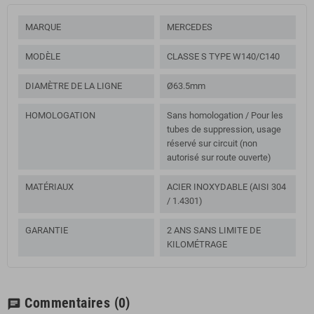
MARQUE
MERCEDES
MODÈLE
CLASSE S TYPE W140/C140
DIAMÈTRE DE LA LIGNE
Ø63.5mm
HOMOLOGATION
Sans homologation / Pour les
tubes de suppression, usage
réservé sur circuit (non
autorisé sur route ouverte)
MATÉRIAUX
ACIER INOXYDABLE (AISI 304
/ 1.4301)
GARANTIE
2 ANS SANS LIMITE DE
KILOMÉTRAGE
Commentaires
(0)
chat