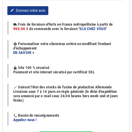
Donnez votre avis
edit
Frais de livraison offerts en France métropolitaine à partir de
local_shipping
900.00 €
de commande avec la livraison "
GLS CHEZ VOUS
"
Personnaliser votre silencieux arrière en modifiant l'embout
settings
d'échappement
EN SAVOIR +
Site 100 % sécurisé
https
Paiement et site internet sécurisé par certificat SSL
Suivant l'état des stocks de l'usine de production Allemande
done
Livraison sous 7 à 14 jours en règle générale (le délai d'expédition
sera annoncé par e-mail sous 24/48 heures hors week-end et jours
fériés)
Besoin de renseignements
phone
Appelez-nous !