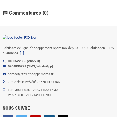
Commentaires
(0)
chat
Fabricant de ligne d'échappement sport inox depuis 1992 ! Fabrication 100%
Allemande.
[...]
0130522385 (choix 3)
call
0744890278 (SMS/WhatsApp)
sms
contact@fox-echappements.fr
7 Rue de la Prévôté 78550 HOUDAN
Lun.-Jeu. : 8:30-12:30/14:00-17:30
Ven. : 8:30-12:30/14:00-16:30
NOUS SUIVRE