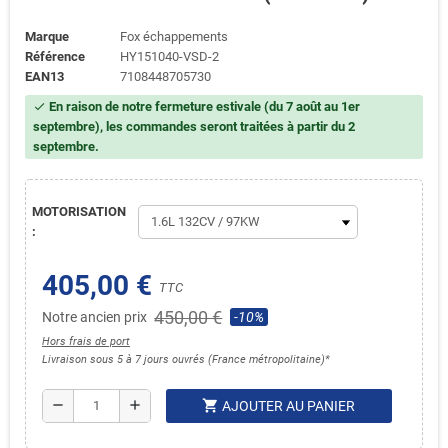
Marque
Fox échappements
Référence
HY151040-VSD-2
EAN13
7108448705730
En raison de notre fermeture estivale (du 7 août au 1er
check
septembre), les commandes seront traitées à partir du 2
septembre.
MOTORISATION
:
405,00 €
TTC
450,00 €
Notre ancien prix
-10%
Hors frais de port
Livraison sous 5 à 7 jours ouvrés (France métropolitaine)*
shopping_cart
remove
add
AJOUTER AU PANIER