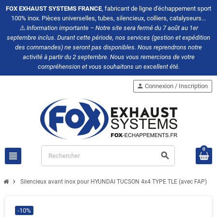
FOX EXHAUST SYSTEMS FRANCE
, fabricant de ligne d'échappement sport
100% inox. Pièces universelles, tubes, silencieux, colliers, catalyseurs...
⚠️
Information importante – Notre site sera fermé du 7 août au 1er
septembre inclus. Durant cette période, nos services (gestion et expédition
des commandes) ne seront pas disponibles. Nous reprendrons notre
activité à partir du 2 septembre. Nous vous remercions de votre
compréhension et vous souhaitons un excellent été.
person
Connexion / Inscription
0
view_headline
search
chevron_right
Silencieux avant inox pour HYUNDAI TUCSON 4x4 TYPE TLE (avec FAP)
-10%