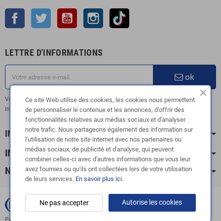
Facebook
Twitter
YouTube
Instagram
TikTok
LETTRE D'INFORMATIONS
ok
Vous pouvez vous désinscrire à tout moment. Vous trouverez pour cela nos
Ce site Web utilise des cookies, les cookies nous permettent
informations de contact dans les conditions d'utilisation du site.
de personnaliser le contenue et les annonces, d’offrir des
fonctionnalités relatives aux médias sociaux et d'analyser
notre trafic. Nous partageons également des information sur
INFORMATION
l'utilisation de notre site internet avec nos partenaires ou
médias sociaux, de publicité et d'analyse, qui peuvent
INFOS PRATIQUES
combiner celles-ci avec d'autres informations que vous leur
avez fournies ou qu'ils ont collectées lors de votre utilisation
NOS CATÉGORIES
de leurs services.
En savoir plus ici
.
Autorise les cookies
Ne pas accepter
Copyright © 2003-2024 |
FOX ÉCHAPPEMENTS
|
Powered by
Doris