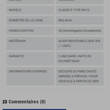
MODÈLE
CLASSE E TYPE W212
DIAMÈTRE DE LA LIGNE
Ø63.5mm
HOMOLOGATION
CE (homologation Européenne)
MATÉRIAUX
ACIER INOXYDABLE (AISI 304
/ 1.4301)
GARANTIE
2 ANS SANS LIMITE DE
KILOMÉTRAGE
INFORMATIONS DIVERSES
DÉCOUPE DU PARE-CHOCS
ARRIÈRE A PRÉVOIR / POUR
VÉHICULE A PARTIR DE 2009
Commentaires
(0)
chat