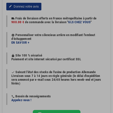
Donnez votre avis
edit
Frais de livraison offerts en France métropolitaine à partir de
local_shipping
900.00 €
de commande avec la livraison "
GLS CHEZ VOUS
"
Personnaliser votre silencieux arrière en modifiant l'embout
settings
d'échappement
EN SAVOIR +
Site 100 % sécurisé
https
Paiement et site internet sécurisé par certificat SSL
Suivant l'état des stocks de l'usine de production Allemande
done
Livraison sous 7 à 14 jours en règle générale (le délai d'expédition
sera annoncé par e-mail sous 24/48 heures hors week-end et jours
fériés)
Besoin de renseignements
phone
Appelez-nous !