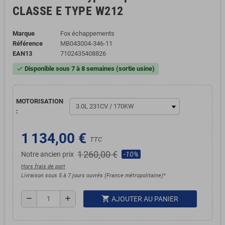
CLASSE E TYPE W212
Marque
Fox échappements
Référence
MB043004-346-11
EAN13
7102435408826
Disponible sous 7 à 8 semaines (sortie usine)
check
MOTORISATION
:
1 134,00 €
TTC
1 260,00 €
Notre ancien prix
-10%
Hors frais de port
Livraison sous 5 à 7 jours ouvrés (France métropolitaine)*
shopping_cart
remove
add
AJOUTER AU PANIER