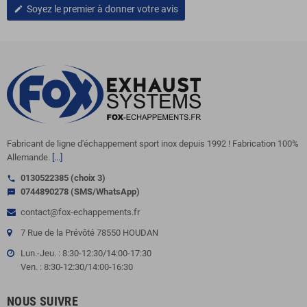
Soyez le premier à donner votre avis
edit
Fabricant de ligne d'échappement sport inox depuis 1992 ! Fabrication 100%
Allemande.
[...]
0130522385 (choix 3)
call
0744890278 (SMS/WhatsApp)
sms
contact@fox-echappements.fr
7 Rue de la Prévôté 78550 HOUDAN
Lun.-Jeu. : 8:30-12:30/14:00-17:30
Ven. : 8:30-12:30/14:00-16:30
NOUS SUIVRE