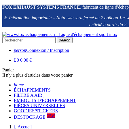
FOX EXHAUST SYSTEMS FRANCE
, fabricant de ligne d'échap
⚠️
Information importante – Notre site sera fermé du 7 août au 1er s
activité à partir du 
search
person
Connexion / Inscription
0
0,00 €
Panier
Il n'y a plus d'articles dans votre panier
home
ÉCHAPPEMENTS
FILTRE A AIR
EMBOUTS D'ÉCHAPPEMENT
PIÈCES UNIVERSELLES
GOODIES/STICKERS
NEW
DESTOCKAGE
Accueil