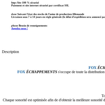
https
Site 100 % sécurisé
Paiement et site internet sécurisé par certificat SSL
done
Suivant l'état des stocks de l'usine de production Allemande
Livraison sous 7 à 14 jours en règle générale (le délai d'expédition sera annoncé pa
phone
Besoin de renseignements
Appelez-nous !
Description
FOX
ÉC
FOX
ÉCHAPPEMENTS
s'occupe de toute la distributio
To
Chaque sonorité est optimisée afin de d'obtenir la meilleure sonorit