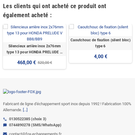
Les clients qui ont acheté ce produit ont
également acheté :
Caoutchouc de fixation (silent bloc)
Silencieux arrière inox 2x76mm
type 6
type 13 pour HONDA PRELUDE V
4,00 €
BB8/BB9
468,00 €
520,00 €
Fabricant de ligne d'échappement sport inox depuis 1992 ! Fabrication 100%
Allemande.
[...]
0130522385 (choix 3)
call
0744890278 (SMS/WhatsApp)
sms
contact@fox-echappements.fr