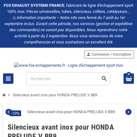
FOX EXHAUST SYSTEMS FRANCE
, fabricant de ligne d'échappement sport
100% inox. Pièces universelles, tubes, silencieux, colliers, catalyseurs...
⚠️
Information importante – Notre site sera fermé du 7 août au 1er
septembre inclus. Durant cette période, nos services (gestion et expédition
des commandes) ne seront pas disponibles. Nous reprendrons notre
activité à partir du 2 septembre. Nous vous remercions de votre
compréhension et vous souhaitons un excellent été.
person
Connexion / Inscription
0
view_headline
search
chevron_right
Silencieux avant inox pour HONDA PRELUDE V BB9
chevron_left
chevron_right
-10%
Silencieux avant inox pour HONDA
PRELUDE V BB9