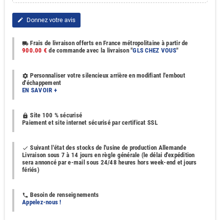
Donnez votre avis
edit
Frais de livraison offerts en France métropolitaine à partir de
local_shipping
900.00 €
de commande avec la livraison "
GLS CHEZ VOUS
"
Personnaliser votre silencieux arrière en modifiant l'embout
settings
d'échappement
EN SAVOIR +
Site 100 % sécurisé
https
Paiement et site internet sécurisé par certificat SSL
Suivant l'état des stocks de l'usine de production Allemande
done
Livraison sous 7 à 14 jours en règle générale (le délai d'expédition
sera annoncé par e-mail sous 24/48 heures hors week-end et jours
fériés)
Besoin de renseignements
phone
Appelez-nous !