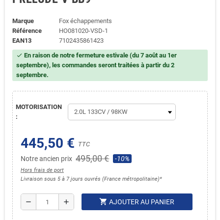
Marque
Fox échappements
Référence
HO081020-VSD-1
EAN13
7102435861423
En raison de notre fermeture estivale (du 7 août au 1er
check
septembre), les commandes seront traitées à partir du 2
septembre.
MOTORISATION
:
445,50 €
TTC
495,00 €
Notre ancien prix
-10%
Hors frais de port
Livraison sous 5 à 7 jours ouvrés (France métropolitaine)*
shopping_cart
remove
add
AJOUTER AU PANIER