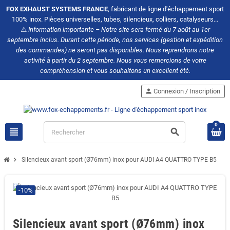
FOX EXHAUST SYSTEMS FRANCE
, fabricant de ligne d'échappement sport
100% inox. Pièces universelles, tubes, silencieux, colliers, catalyseurs...
⚠️
Information importante – Notre site sera fermé du 7 août au 1er
septembre inclus. Durant cette période, nos services (gestion et expédition
des commandes) ne seront pas disponibles. Nous reprendrons notre
activité à partir du 2 septembre. Nous vous remercions de votre
compréhension et vous souhaitons un excellent été.
person
Connexion / Inscription
0
view_headline
search
chevron_right
Silencieux avant sport (Ø76mm) inox pour AUDI A4 QUATTRO TYPE B5
-10%
Silencieux avant sport (Ø76mm) inox