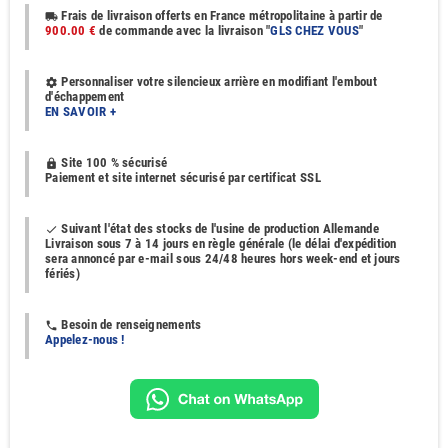
Frais de livraison offerts en France métropolitaine à partir de
local_shipping
900.00 €
de commande avec la livraison "
GLS CHEZ VOUS
"
Personnaliser votre silencieux arrière en modifiant l'embout
settings
d'échappement
EN SAVOIR +
Site 100 % sécurisé
https
Paiement et site internet sécurisé par certificat SSL
Suivant l'état des stocks de l'usine de production Allemande
done
Livraison sous 7 à 14 jours en règle générale (le délai d'expédition
sera annoncé par e-mail sous 24/48 heures hors week-end et jours
fériés)
Besoin de renseignements
phone
Appelez-nous !