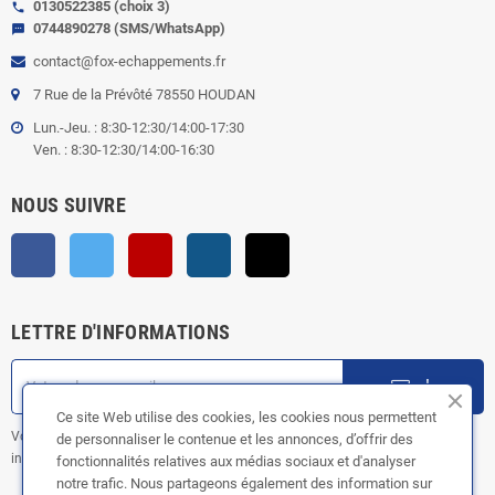
0130522385 (choix 3)
call
0744890278 (SMS/WhatsApp)
sms
contact@fox-echappements.fr
7 Rue de la Prévôté 78550 HOUDAN
Lun.-Jeu. : 8:30-12:30/14:00-17:30
Ven. : 8:30-12:30/14:00-16:30
NOUS SUIVRE
Facebook
Twitter
YouTube
Instagram
TikTok
LETTRE D'INFORMATIONS
ok
Ce site Web utilise des cookies, les cookies nous permettent
Vous pouvez vous désinscrire à tout moment. Vous trouverez pour cela nos
de personnaliser le contenue et les annonces, d’offrir des
informations de contact dans les conditions d'utilisation du site.
fonctionnalités relatives aux médias sociaux et d'analyser
notre trafic. Nous partageons également des information sur