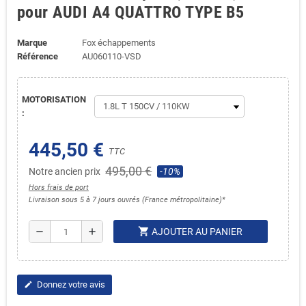
pour AUDI A4 QUATTRO TYPE B5
Marque
Fox échappements
Référence
AU060110-VSD
MOTORISATION
:
445,50 €
TTC
495,00 €
Notre ancien prix
-10%
Hors frais de port
Livraison sous 5 à 7 jours ouvrés (France métropolitaine)*
shopping_cart
remove
add
AJOUTER AU PANIER
Donnez votre avis
edit