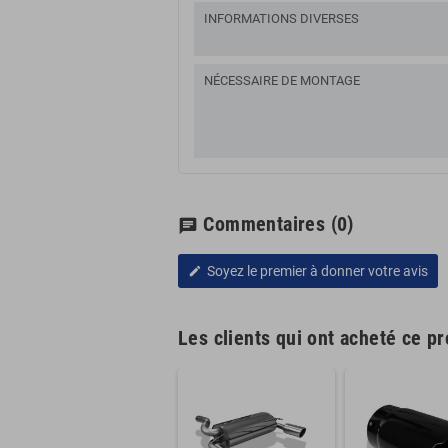
INFORMATIONS DIVERSES
NÉCESSAIRE DE MONTAGE
Commentaires
(0)
chat
Soyez le premier à donner votre avis
edit
Les clients qui ont acheté ce p