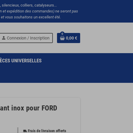
silencieux, colliers, catalyseurs...
ion et expédition des commandes) ne seront pas
et vous souhaitons un excellent été.
0
person
Connexion / Inscription
0,00 €
ÈCES UNIVERSELLES
vant inox pour FORD
Frais de livraison offerts
local_shipping