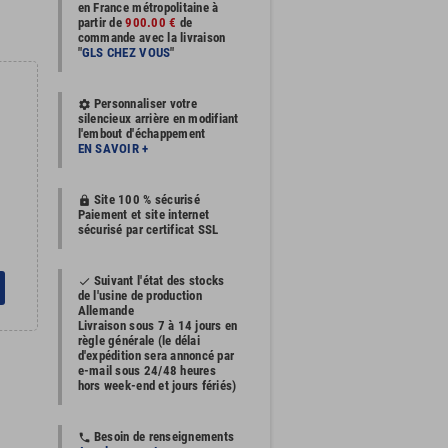
en France métropolitaine à
partir de
900.00 €
de
commande avec la livraison
"
GLS CHEZ VOUS
"
Personnaliser votre
settings
silencieux arrière en modifiant
l'embout d'échappement
EN SAVOIR +
Site 100 % sécurisé
https
Paiement et site internet
sécurisé par certificat SSL
Suivant l'état des stocks
done
de l'usine de production
Allemande
Livraison sous 7 à 14 jours en
règle générale (le délai
d'expédition sera annoncé par
e-mail sous 24/48 heures
hors week-end et jours fériés)
Besoin de renseignements
phone