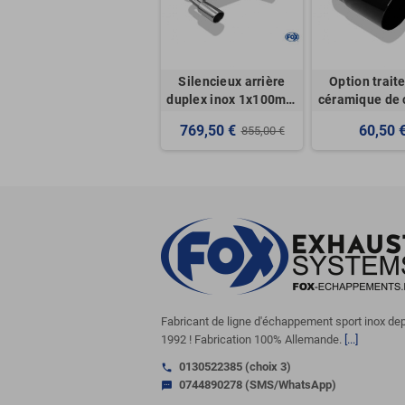
Silencieux arrière
Option trait
duplex inox 1x100mm
céramique de 
type 16 pour FORD
noire pour e
769,50 €
60,50 
855,00 €
KUGA MK1
d'échappem
Fabricant de ligne d'échappement sport inox de
1992 ! Fabrication 100% Allemande.
[...]
0130522385 (choix 3)
call
0744890278 (SMS/WhatsApp)
sms