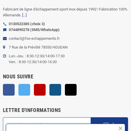
Fabricant de ligne d'échappement sport inox depuis 1992 ! Fabrication 100%
Allemande.
[...]
0130522385 (choix 3)
call
0744890278 (SMS/WhatsApp)
sms
contact@fox-echappements.fr
7 Rue de la Prévôté 78550 HOUDAN
Lun.-Jeu. : 8:30-12:30/14:00-17:30
Ven. : 8:30-12:30/14:00-16:30
NOUS SUIVRE
Facebook
Twitter
YouTube
Instagram
TikTok
LETTRE D'INFORMATIONS
ok