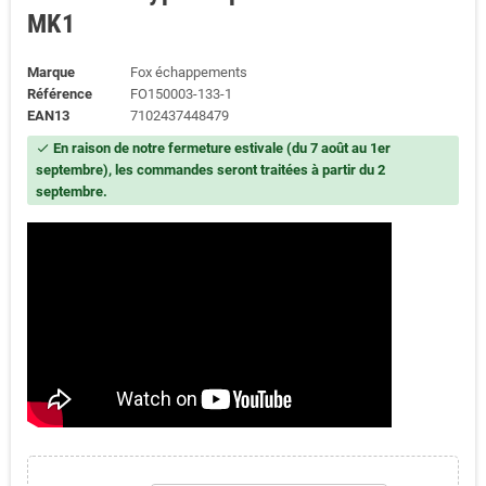
MK1
Marque
Fox échappements
Référence
FO150003-133-1
EAN13
7102437448479
En raison de notre fermeture estivale (du 7 août au 1er
check
septembre), les commandes seront traitées à partir du 2
septembre.