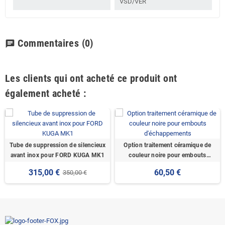
VSD/VER
Commentaires
(0)
chat
Les clients qui ont acheté ce produit ont
également acheté :
Tube de suppression de silencieux
Option traitement céramique de
avant inox pour FORD KUGA MK1
couleur noire pour embouts
d'échappements
315,00 €
60,50 €
350,00 €