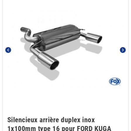
chevron_left
chevron_right
Silencieux arrière duplex inox
1x100mm type 16 pour FORD KUGA