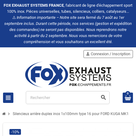
FOX EXHAUST SYSTEMS FRANCE
, fabricant de ligne d'échappement sport
100% inox. Pièces universelles, tubes, silencieux, colliers, catalyseurs...
⚠️
Information importante – Notre site sera fermé du 7 août au 1er
septembre inclus. Durant cette période, nos services (gestion et expédition
des commandes) ne seront pas disponibles. Nous reprendrons notre
activité à partir du 2 septembre. Nous vous remercions de votre
compréhension et vous souhaitons un excellent été.
person
Connexion / Inscription
0
view_headline
search
chevron_right
Silencieux arrière duplex inox 1x100mm type 16 pour FORD KUGA MK1
-10%