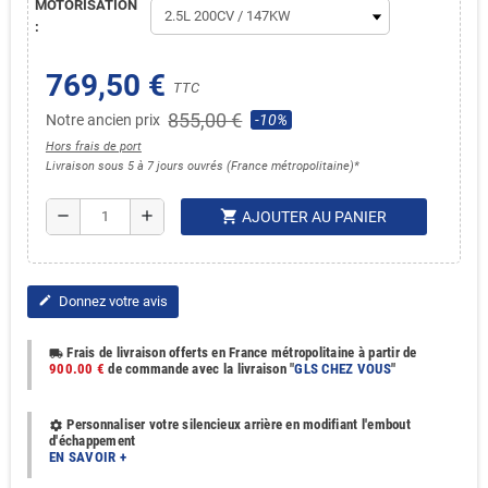
MOTORISATION
:
769,50 €
TTC
855,00 €
Notre ancien prix
-10%
Hors frais de port
Livraison sous 5 à 7 jours ouvrés (France métropolitaine)*
shopping_cart
remove
add
AJOUTER AU PANIER
Donnez votre avis
edit
Frais de livraison offerts en France métropolitaine à partir de
local_shipping
900.00 €
de commande avec la livraison "
GLS CHEZ VOUS
"
Personnaliser votre silencieux arrière en modifiant l'embout
settings
d'échappement
EN SAVOIR +