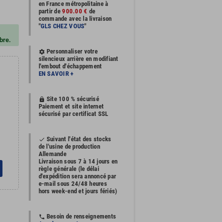
en France métropolitaine à
partir de
900.00 €
de
commande avec la livraison
"
GLS CHEZ VOUS
"
bre.
Personnaliser votre
settings
silencieux arrière en modifiant
l'embout d'échappement
EN SAVOIR +
Site 100 % sécurisé
https
Paiement et site internet
sécurisé par certificat SSL
Suivant l'état des stocks
done
de l'usine de production
Allemande
Livraison sous 7 à 14 jours en
règle générale (le délai
d'expédition sera annoncé par
e-mail sous 24/48 heures
hors week-end et jours fériés)
Besoin de renseignements
phone