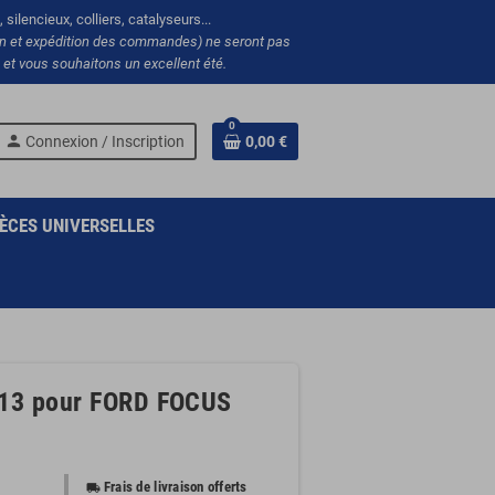
silencieux, colliers, catalyseurs...
ion et expédition des commandes) ne seront pas
et vous souhaitons un excellent été.
0
person
Connexion / Inscription
0,00 €
ÈCES UNIVERSELLES
e 13 pour FORD FOCUS
Frais de livraison offerts
local_shipping