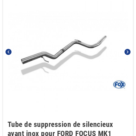
chevron_left
chevron_right
Tube de suppression de silencieux
avant inox pour FORD FOCUS MK1