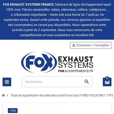
FOX EXHAUST SYSTEMS FRANCE
, fabricant de ligne d'échappement sport
100% inox. Pièces universelles, tubes, silencieux, colliers, catalyseurs...
⚠️
Information importante – Notre site sera fermé du 7 août au 1er
septembre inclus. Durant cette période, nos services (gestion et expédition
des commandes) ne seront pas disponibles. Nous reprendrons notre
activité à partir du 2 septembre. Nous vous remercions de votre
compréhension et vous souhaitons un excellent été.
person
Connexion / Inscription
0
view_headline
search
chevron_right
Tube de suppression de silencieux avant inox pour FORD FOCUS MK1 
-10%