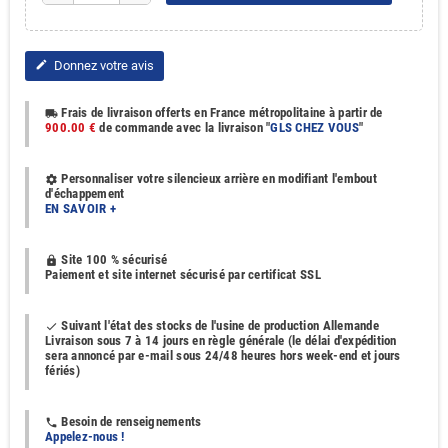
Donnez votre avis
edit
Frais de livraison offerts en France métropolitaine à partir de
local_shipping
900.00 €
de commande avec la livraison "
GLS CHEZ VOUS
"
Personnaliser votre silencieux arrière en modifiant l'embout
settings
d'échappement
EN SAVOIR +
Site 100 % sécurisé
https
Paiement et site internet sécurisé par certificat SSL
Suivant l'état des stocks de l'usine de production Allemande
done
Livraison sous 7 à 14 jours en règle générale (le délai d'expédition
sera annoncé par e-mail sous 24/48 heures hors week-end et jours
fériés)
Besoin de renseignements
phone
Appelez-nous !