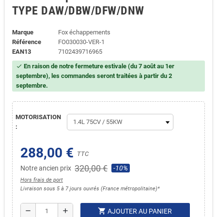
TYPE DAW/DBW/DFW/DNW
Marque
Fox échappements
Référence
FO030030-VER-1
EAN13
7102439716965
En raison de notre fermeture estivale (du 7 août au 1er
check
septembre), les commandes seront traitées à partir du 2
septembre.
MOTORISATION
:
288,00 €
TTC
320,00 €
Notre ancien prix
-10%
Hors frais de port
Livraison sous 5 à 7 jours ouvrés (France métropolitaine)*
shopping_cart
remove
add
AJOUTER AU PANIER