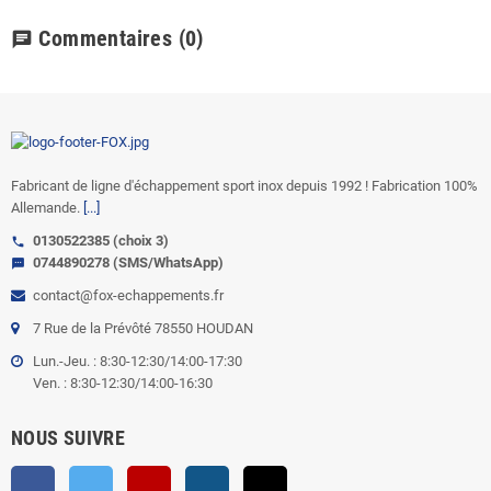
Commentaires
(0)
chat
Fabricant de ligne d'échappement sport inox depuis 1992 ! Fabrication 100%
Allemande.
[...]
0130522385 (choix 3)
call
0744890278 (SMS/WhatsApp)
sms
contact@fox-echappements.fr
7 Rue de la Prévôté 78550 HOUDAN
Lun.-Jeu. : 8:30-12:30/14:00-17:30
Ven. : 8:30-12:30/14:00-16:30
NOUS SUIVRE
Facebook
Twitter
YouTube
Instagram
TikTok