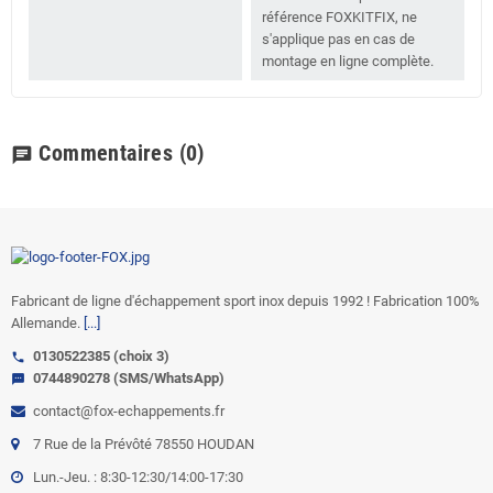
référence FOXKITFIX, ne
s'applique pas en cas de
montage en ligne complète.
Commentaires
(0)
chat
Fabricant de ligne d'échappement sport inox depuis 1992 ! Fabrication 100%
Allemande.
[...]
0130522385 (choix 3)
call
0744890278 (SMS/WhatsApp)
sms
contact@fox-echappements.fr
7 Rue de la Prévôté 78550 HOUDAN
Lun.-Jeu. : 8:30-12:30/14:00-17:30