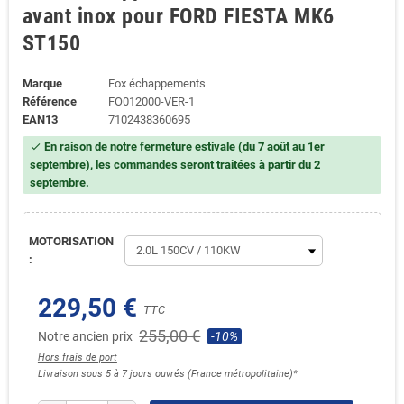
avant inox pour FORD FIESTA MK6
ST150
Marque
Fox échappements
Référence
FO012000-VER-1
EAN13
7102438360695
En raison de notre fermeture estivale (du 7 août au 1er
check
septembre), les commandes seront traitées à partir du 2
septembre.
MOTORISATION
:
229,50 €
TTC
255,00 €
Notre ancien prix
-10%
Hors frais de port
Livraison sous 5 à 7 jours ouvrés (France métropolitaine)*