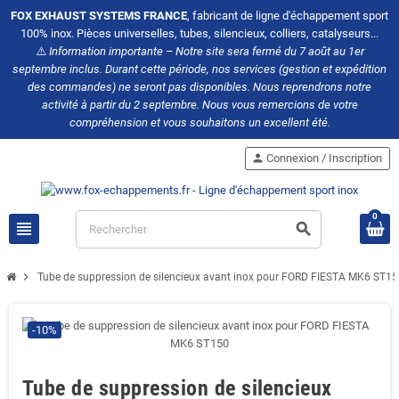
FOX EXHAUST SYSTEMS FRANCE
, fabricant de ligne d'échappement sport
100% inox. Pièces universelles, tubes, silencieux, colliers, catalyseurs...
⚠️
Information importante – Notre site sera fermé du 7 août au 1er
septembre inclus. Durant cette période, nos services (gestion et expédition
des commandes) ne seront pas disponibles. Nous reprendrons notre
activité à partir du 2 septembre. Nous vous remercions de votre
compréhension et vous souhaitons un excellent été.
person
Connexion / Inscription
0
view_headline
search
chevron_right
Tube de suppression de silencieux avant inox pour FORD FIESTA MK6 ST1
-10%
Tube de suppression de silencieux