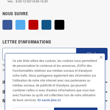
Ven. : 8:30-12:30/14:00-16:30
NOUS SUIVRE
Facebook
Twitter
YouTube
Instagram
TikTok
LETTRE D'INFORMATIONS
ok
Ce site Web utilise des cookies, les cookies nous permettent
Vous pouvez vous désinscrire à tout moment. Vous trouverez pour cela nos
de personnaliser le contenue et les annonces, d’offrir des
informations de contact dans les conditions d'utilisation du site.
fonctionnalités relatives aux médias sociaux et d'analyser
notre trafic. Nous partageons également des information sur
l'utilisation de notre site internet avec nos partenaires ou
INFORMATION
médias sociaux, de publicité et d'analyse, qui peuvent
combiner celles-ci avec d'autres informations que vous leur
INFOS PRATIQUES
avez fournies ou qu'ils ont collectées lors de votre utilisation
NOS CATÉGORIES
de leurs services.
En savoir plus ici
.