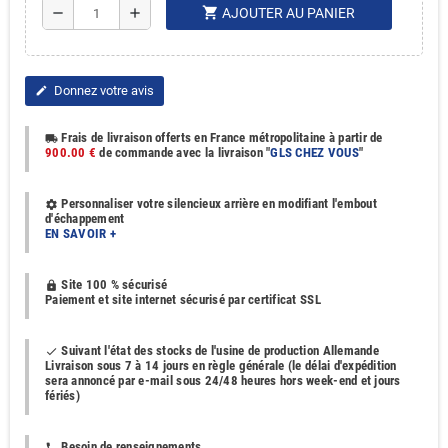
shopping_cart
remove
add
AJOUTER AU PANIER
Donnez votre avis
edit
Frais de livraison offerts en France métropolitaine à partir de
local_shipping
900.00 €
de commande avec la livraison "
GLS CHEZ VOUS
"
Personnaliser votre silencieux arrière en modifiant l'embout
settings
d'échappement
EN SAVOIR +
Site 100 % sécurisé
https
Paiement et site internet sécurisé par certificat SSL
Suivant l'état des stocks de l'usine de production Allemande
done
Livraison sous 7 à 14 jours en règle générale (le délai d'expédition
sera annoncé par e-mail sous 24/48 heures hors week-end et jours
fériés)
Besoin de renseignements
phone