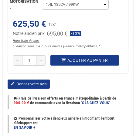
MOTORISATION
:
625,50 €
TTC
695,00 €
Notre ancien prix
-10%
Hors frais de port
Livraison sous 5 à 7 jours ouvrés (France métropolitaine)*
shopping_cart
remove
add
AJOUTER AU PANIER
Donnez votre avis
edit
Frais de livraison offerts en France métropolitaine à partir de
local_shipping
900.00 €
de commande avec la livraison "
GLS CHEZ VOUS
"
Personnaliser votre silencieux arrière en modifiant l'embout
settings
d'échappement
EN SAVOIR +