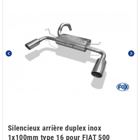
chevron_left
chevron_right
Silencieux arrière duplex inox
1x100mm type 16 pour FIAT 500