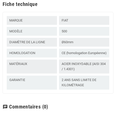
Fiche technique
MARQUE
FIAT
MODÈLE
500
DIAMÈTRE DE LA LIGNE
Ø60mm
HOMOLOGATION
CE (homologation Européenne)
MATÉRIAUX
ACIER INOXYDABLE (AISI 304
/ 1.4301)
GARANTIE
2 ANS SANS LIMITE DE
KILOMÉTRAGE
Commentaires
(0)
chat