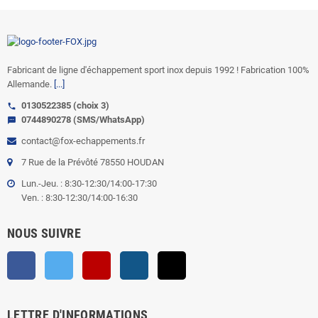
Fabricant de ligne d'échappement sport inox depuis 1992 ! Fabrication 100%
Allemande.
[...]
0130522385 (choix 3)
call
0744890278 (SMS/WhatsApp)
sms
contact@fox-echappements.fr
7 Rue de la Prévôté 78550 HOUDAN
Lun.-Jeu. : 8:30-12:30/14:00-17:30
Ven. : 8:30-12:30/14:00-16:30
NOUS SUIVRE
Facebook
Twitter
YouTube
Instagram
TikTok
LETTRE D'INFORMATIONS