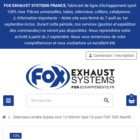
FOX EXHAUST SYSTEMS FRANCE
, fabricant de ligne d'échappement sport
100% inox. Pièces universelles, tubes, silencieux, colliers, catalyseurs...
⚠️
Information importante – Notre site sera fermé du 7 août au 1er
septembre inclus. Durant cette période, nos services (gestion et expédition
des commandes) ne seront pas disponibles. Nous reprendrons notre
activité à partir du 2 septembre. Nous vous remercions de votre
compréhension et vous souhaitons un excellent été.
person
Connexion / Inscription
0
view_headline
search
chevron_right
Silencieux arrière duplex inox 1x100mm type 16 pour FIAT 500 Abarth
-10%