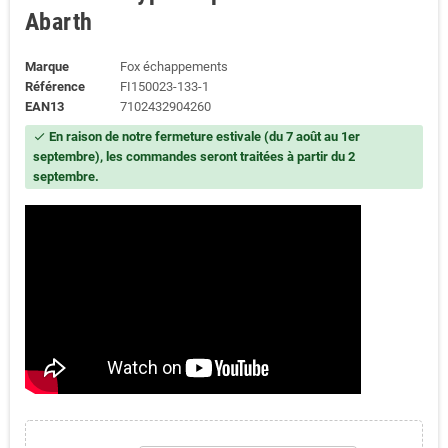
Abarth
Marque
Fox échappements
Référence
FI150023-133-1
EAN13
7102432904260
En raison de notre fermeture estivale (du 7 août au 1er
check
septembre), les commandes seront traitées à partir du 2
septembre.