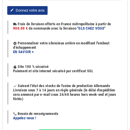
Donnez votre avis
edit
Frais de livraison offerts en France métropolitaine à partir de
local_shipping
900.00 €
de commande avec la livraison "
GLS CHEZ VOUS
"
Personnaliser votre silencieux arrière en modifiant l'embout
settings
d'échappement
EN SAVOIR +
Site 100 % sécurisé
https
Paiement et site internet sécurisé par certificat SSL
Suivant l'état des stocks de l'usine de production Allemande
done
Livraison sous 7 à 14 jours en règle générale (le délai d'expédition
sera annoncé par e-mail sous 24/48 heures hors week-end et jours
fériés)
Besoin de renseignements
phone
Appelez-nous !