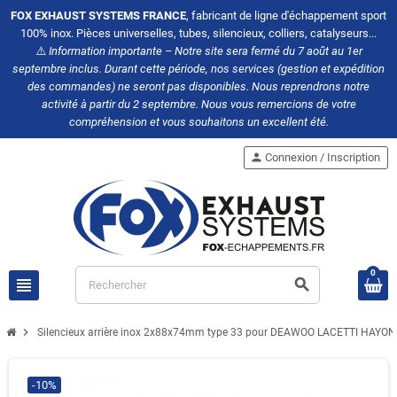
FOX EXHAUST SYSTEMS FRANCE
, fabricant de ligne d'échappement sport
100% inox. Pièces universelles, tubes, silencieux, colliers, catalyseurs...
⚠️
Information importante – Notre site sera fermé du 7 août au 1er
septembre inclus. Durant cette période, nos services (gestion et expédition
des commandes) ne seront pas disponibles. Nous reprendrons notre
activité à partir du 2 septembre. Nous vous remercions de votre
compréhension et vous souhaitons un excellent été.
person
Connexion / Inscription
0
view_headline
search
chevron_right
Silencieux arrière inox 2x88x74mm type 33 pour DEAWOO LACETTI HAYON
-10%