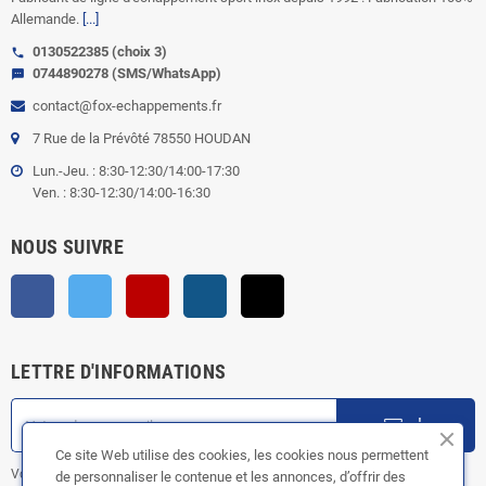
Allemande.
[...]
0130522385 (choix 3)
call
0744890278 (SMS/WhatsApp)
sms
contact@fox-echappements.fr
7 Rue de la Prévôté 78550 HOUDAN
Lun.-Jeu. : 8:30-12:30/14:00-17:30
Ven. : 8:30-12:30/14:00-16:30
NOUS SUIVRE
Facebook
Twitter
YouTube
Instagram
TikTok
LETTRE D'INFORMATIONS
ok
Ce site Web utilise des cookies, les cookies nous permettent
Vous pouvez vous désinscrire à tout moment. Vous trouverez pour cela nos
de personnaliser le contenue et les annonces, d’offrir des