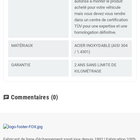
autorise à monter le produit
acheté pour votre véhicule
mais vous devez vous rendre
dans un centre de certification
TÜV pour une expertise et une
homologation définitive.
MATÉRIAUX
ACIER INOXYDABLE (AISI 304
/ 1.4301)
GARANTIE
2 ANS SANS LIMITE DE
KILOMÉTRAGE
Commentaires
(0)
chat
Fabricant de ligne d'échappement sport inox depuis 1992 ! Fabrication 100%