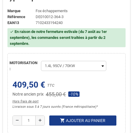
Marque
Fox échappements
Référence
DE010012-364-3
EAN13
7102433194240
En raison de notre fermeture estivale (du 7 août au 1er
check
septembre), les commandes seront traitées à partir du 2
septembre.
MOTORISATION
:
409,50 €
TTC
455,00 €
Notre ancien prix
-10%
Hors frais de port
Livraison sous 5 à 7 jours ouvrés (France métropolitaine)*
shopping_cart
remove
add
AJOUTER AU PANIER