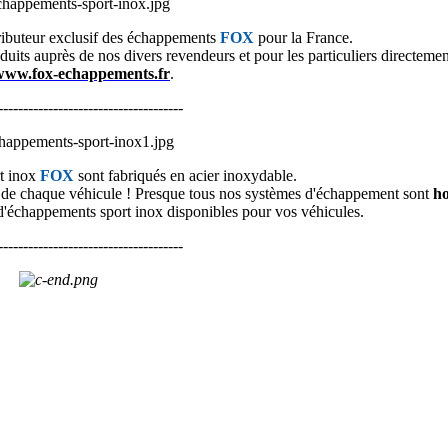
tributeur exclusif des échappements
FOX
pour la France.
oduits
auprès de nos divers revendeurs et pour les particuliers directement
www.fox-echappements.fr
.
-------------------------------------
t inox
FOX
sont fabriqués en acier inoxydable.
té de chaque véhicule ! Presque tous nos systèmes d'échappement sont
h
'échappements sport inox disponibles pour vos véhicules.
-------------------------------------