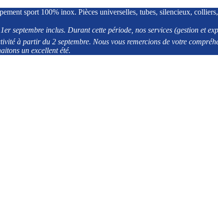
pement sport 100% inox. Pièces universelles, tubes, silencieux, colliers,
er septembre inclus. Durant cette période, nos services (gestion et exp
ivité à partir du 2 septembre. Nous vous remercions de votre compréh
aitons un excellent été.