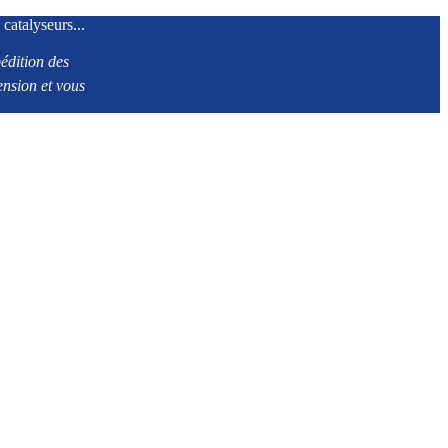
 catalyseurs...
édition des
ension et vous