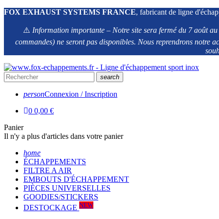
FOX EXHAUST SYSTEMS FRANCE
, fabricant de ligne d'échap
⚠️
Information importante – Notre site sera fermé du 7 août au 1
commandes) ne seront pas disponibles. Nous reprendrons notre act
souh
search
person
Connexion / Inscription
0
0,00 €
Panier
Il n'y a plus d'articles dans votre panier
home
ÉCHAPPEMENTS
FILTRE A AIR
EMBOUTS D'ÉCHAPPEMENT
PIÈCES UNIVERSELLES
GOODIES/STICKERS
NEW
DESTOCKAGE