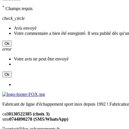
*
Champs requis
check_circle
Avis envoyé
Votre commentaire a bien été enregistré. Il sera publié dès qu'u
Ok
error
Votre avis ne peut être envoyé
Ok
Fabricant de ligne d'échappement sport inox depuis 1992 ! Fabricat
call
0130522385 (choix 3)
sms
0744890278 (SMS/WhatsApp)
contact@fox-echappements.fr