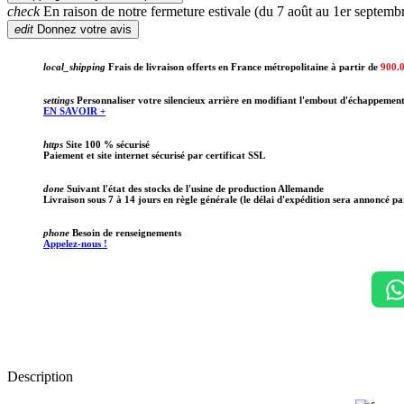
check
En raison de notre fermeture estivale (du 7 août au 1er septembr
edit
Donnez votre avis
local_shipping
Frais de livraison offerts en France métropolitaine à partir de
900.
settings
Personnaliser votre silencieux arrière en modifiant l'embout d'échappemen
EN SAVOIR +
https
Site 100 % sécurisé
Paiement et site internet sécurisé par certificat SSL
done
Suivant l'état des stocks de l'usine de production Allemande
Livraison sous 7 à 14 jours en règle générale (le délai d'expédition sera annoncé pa
phone
Besoin de renseignements
Appelez-nous !
Description