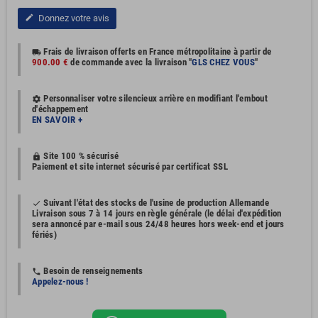
Donnez votre avis
edit
Frais de livraison offerts en France métropolitaine à partir de
local_shipping
900.00 €
de commande avec la livraison "
GLS CHEZ VOUS
"
Personnaliser votre silencieux arrière en modifiant l'embout
settings
d'échappement
EN SAVOIR +
Site 100 % sécurisé
https
Paiement et site internet sécurisé par certificat SSL
Suivant l'état des stocks de l'usine de production Allemande
done
Livraison sous 7 à 14 jours en règle générale (le délai d'expédition
sera annoncé par e-mail sous 24/48 heures hors week-end et jours
fériés)
Besoin de renseignements
phone
Appelez-nous !