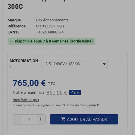
300C
Marque
Fox échappements
Référence
CR100003-153-1
EAN13
7102434888674
Disponible sous 7 à 8 semaines (sortie usine)
check
MOTORISATION
:
765,00 €
TTC
850,00 €
Notre ancien prix
-10%
Hors frais de port
Livraison sous 5 à 7 jours ouvrés (France métropolitaine)*
shopping_cart
remove
add
AJOUTER AU PANIER