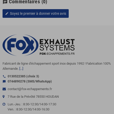
Commentaires
(0)
chat
Soyez le premier à donner votre avis
edit
Fabricant de ligne d'échappement sport inox depuis 1992 ! Fabrication 100%
Allemande.
[...]
0130522385 (choix 3)
call
0744890278 (SMS/WhatsApp)
sms
contact@fox-echappements.fr
7 Rue de la Prévôté 78550 HOUDAN
Lun.-Jeu. : 8:30-12:30/14:00-17:30
Ven. : 8:30-12:30/14:00-16:30