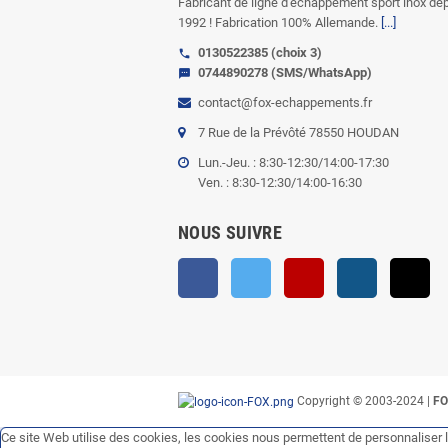
Fabricant de ligne d'échappement sport inox de
1992 ! Fabrication 100% Allemande.
[...]
0130522385 (choix 3)
call
0744890278 (SMS/WhatsApp)
sms
contact@fox-echappements.fr
7 Rue de la Prévôté 78550 HOUDAN
Lun.-Jeu. : 8:30-12:30/14:00-17:30
Ven. : 8:30-12:30/14:00-16:30
NOUS SUIVRE
Facebook
Twitter
YouTube
Instagram
Ti
Copyright © 2003-2024 |
FO
Ce site Web utilise des cookies, les cookies nous permettent de personnaliser 