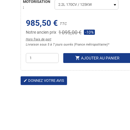
MOTORISATION
:
985,50 €
TTC
1 095,00 €
Notre ancien prix
-10%
Hors frais de port
Livraison sous 5 à 7 jours ouvrés (France métropolitaine)*
shopping_cart
AJOUTER AU PANIER
DONNEZ VOTRE AVIS
edit