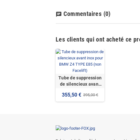
Commentaires
(0)
chat
Les clients qui ont acheté ce p
Tube de suppression
de silencieux avant
inox pour BMW Z4
355,50 €
395,00 €
TYPE E85 (non
Facelift)