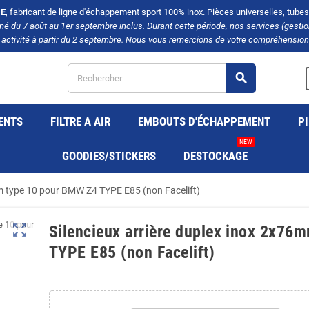
E
, fabricant de ligne d'échappement sport 100% inox. Pièces universelles, tubes, 
rmé du 7 août au 1er septembre inclus. Durant cette période, nos services (gest
 activité à partir du 2 septembre. Nous vous remercions de votre compréhension 
search
ENTS
FILTRE A AIR
EMBOUTS D'ÉCHAPPEMENT
PI
NEW
GOODIES/STICKERS
DESTOCKAGE
mm type 10 pour BMW Z4 TYPE E85 (non Facelift)
zoom_out_map
Silencieux arrière duplex inox 2x7
TYPE E85 (non Facelift)