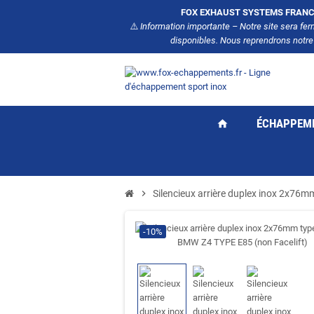
FOX EXHAUST SYSTEMS FRANC
⚠️
Information importante – Notre site sera fe
disponibles. Nous reprendrons notre
ÉCHAPPEM
home
chevron_right
Silencieux arrière duplex inox 2x76
-10%