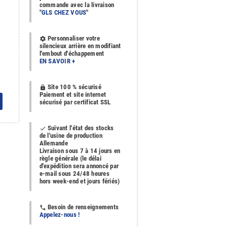
commande avec la livraison
"
GLS CHEZ VOUS
"
Personnaliser votre
settings
silencieux arrière en modifiant
l'embout d'échappement
EN SAVOIR +
Site 100 % sécurisé
https
Paiement et site internet
sécurisé par certificat SSL
Suivant l'état des stocks
done
de l'usine de production
Allemande
Livraison sous 7 à 14 jours en
règle générale (le délai
d'expédition sera annoncé par
e-mail sous 24/48 heures
hors week-end et jours fériés)
Besoin de renseignements
phone
Appelez-nous !