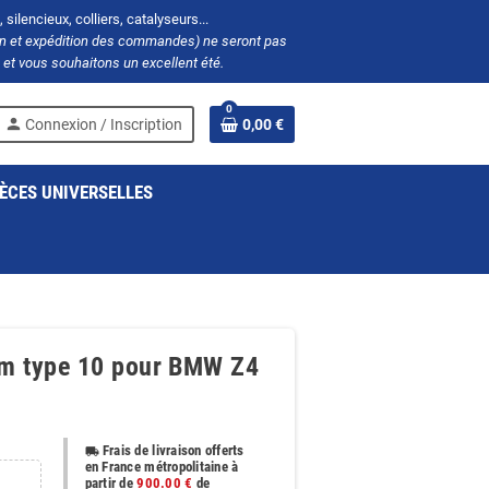
silencieux, colliers, catalyseurs...
ion et expédition des commandes) ne seront pas
et vous souhaitons un excellent été.
0
person
Connexion / Inscription
0,00 €
ÈCES UNIVERSELLES
6mm type 10 pour BMW Z4
Frais de livraison offerts
local_shipping
en France métropolitaine à
partir de
900.00 €
de