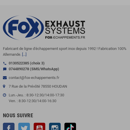
Fabricant de ligne d'échappement sport inox depuis 1992 ! Fabrication 100%
Allemande.
[...]
0130522385 (choix 3)
call
0744890278 (SMS/WhatsApp)
sms
contact@fox-echappements.fr
7 Rue de la Prévôté 78550 HOUDAN
Lun.-Jeu. : 8:30-12:30/14:00-17:30
Ven. : 8:30-12:30/14:00-16:30
NOUS SUIVRE
Facebook
Twitter
YouTube
Instagram
TikTok