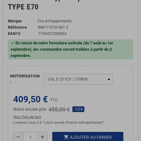
TYPE E70
Marque
Fox échappements
Référence
BM111010-461-2
EAN13
7102437208363
En raison de notre fermeture estivale (du 7 août au 1er
check
septembre), les commandes seront traitées à partir du 2
septembre.
MOTORISATION
:
409,50 €
TTC
455,00 €
Notre ancien prix
-10%
Hors frais de port
Livraison sous 5 à 7 jours ouvrés (France métropolitaine)*
shopping_cart
remove
add
AJOUTER AU PANIER