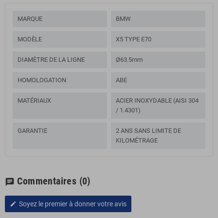
MARQUE
BMW
MODÈLE
X5 TYPE E70
DIAMÈTRE DE LA LIGNE
Ø63.5mm
HOMOLOGATION
ABE
MATÉRIAUX
ACIER INOXYDABLE (AISI 304
/ 1.4301)
GARANTIE
2 ANS SANS LIMITE DE
KILOMÉTRAGE
Commentaires
(0)
chat
Soyez le premier à donner votre avis
edit