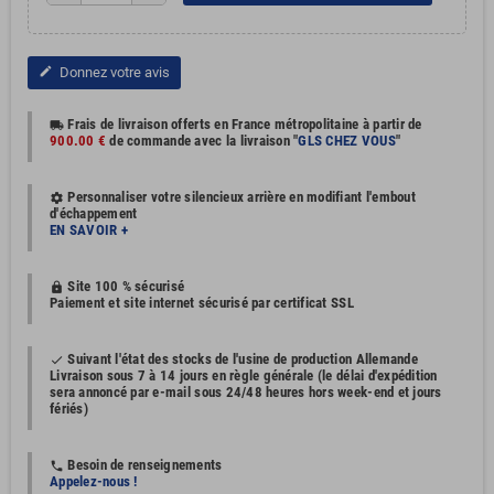
Donnez votre avis
edit
Frais de livraison offerts en France métropolitaine à partir de
local_shipping
900.00 €
de commande avec la livraison "
GLS CHEZ VOUS
"
Personnaliser votre silencieux arrière en modifiant l'embout
settings
d'échappement
EN SAVOIR +
Site 100 % sécurisé
https
Paiement et site internet sécurisé par certificat SSL
Suivant l'état des stocks de l'usine de production Allemande
done
Livraison sous 7 à 14 jours en règle générale (le délai d'expédition
sera annoncé par e-mail sous 24/48 heures hors week-end et jours
fériés)
Besoin de renseignements
phone
Appelez-nous !