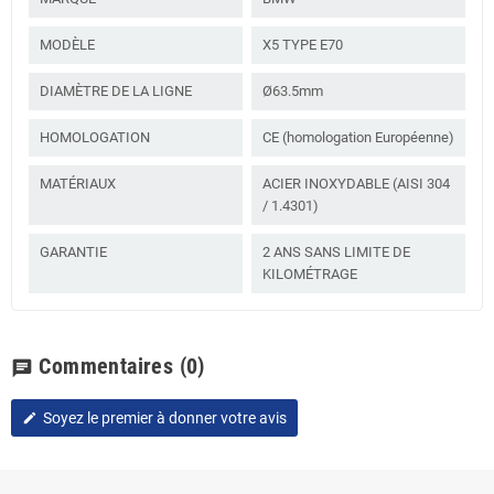
MODÈLE
X5 TYPE E70
DIAMÈTRE DE LA LIGNE
Ø63.5mm
HOMOLOGATION
CE (homologation Européenne)
MATÉRIAUX
ACIER INOXYDABLE (AISI 304
/ 1.4301)
GARANTIE
2 ANS SANS LIMITE DE
KILOMÉTRAGE
Commentaires
(0)
chat
Soyez le premier à donner votre avis
edit