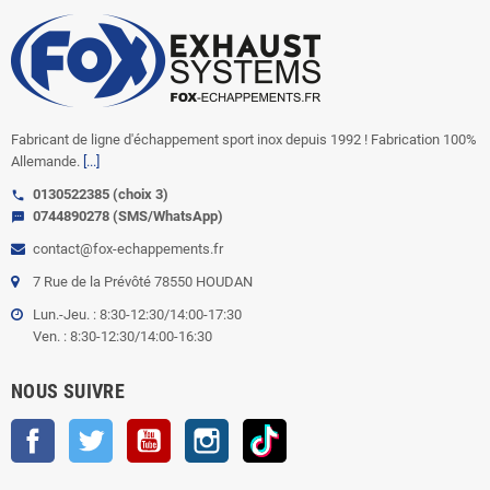
Fabricant de ligne d'échappement sport inox depuis 1992 ! Fabrication 100%
Allemande.
[...]
0130522385 (choix 3)
call
0744890278 (SMS/WhatsApp)
sms
contact@fox-echappements.fr
7 Rue de la Prévôté 78550 HOUDAN
Lun.-Jeu. : 8:30-12:30/14:00-17:30
Ven. : 8:30-12:30/14:00-16:30
NOUS SUIVRE
Facebook
Twitter
YouTube
Instagram
TikTok