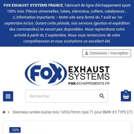
FOX EXHAUST SYSTEMS FRANCE
, fabricant de ligne d'échappement sport
100% inox. Pièces universelles, tubes, silencieux, colliers, catalyseurs...
⚠️
Information importante – Notre site sera fermé du 7 août au 1er
septembre inclus. Durant cette période, nos services (gestion et expédition
des commandes) ne seront pas disponibles. Nous reprendrons notre
activité à partir du 2 septembre. Nous vous remercions de votre
compréhension et vous souhaitons un excellent été.
person
Connexion / Inscription
0
view_headline
search
chevron_right
Silencieux arrière duplex inox 1x93x79mm type 71 pour BMW X5 TYPE E70
-10%