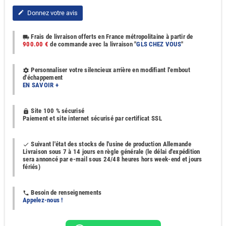
Donnez votre avis
edit
Frais de livraison offerts en France métropolitaine à partir de
local_shipping
900.00 €
de commande avec la livraison "
GLS CHEZ VOUS
"
Personnaliser votre silencieux arrière en modifiant l'embout
settings
d'échappement
EN SAVOIR +
Site 100 % sécurisé
https
Paiement et site internet sécurisé par certificat SSL
Suivant l'état des stocks de l'usine de production Allemande
done
Livraison sous 7 à 14 jours en règle générale (le délai d'expédition
sera annoncé par e-mail sous 24/48 heures hors week-end et jours
fériés)
Besoin de renseignements
phone
Appelez-nous !