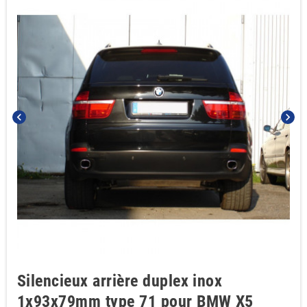
chevron_left
chevron_right
Silencieux arrière duplex inox
1x93x79mm type 71 pour BMW X5