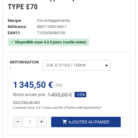
TYPE E70
Marque
Fox échappements
Référence
BM111005-665-1
EAN13
7102438489150
Disponible sous 4 à 6 jours (sortie usine)
check
MOTORISATION
:
1 345,50 €
TTC
1 495,00 €
Notre ancien prix
-10%
Hors frais de port
Livraison sous 5 à 7 jours ouvrés (France métropolitaine)*
shopping_cart
remove
add
AJOUTER AU PANIER