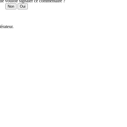
 de vouloir signaler ce commentaire ?
Non
Oui
érateur.