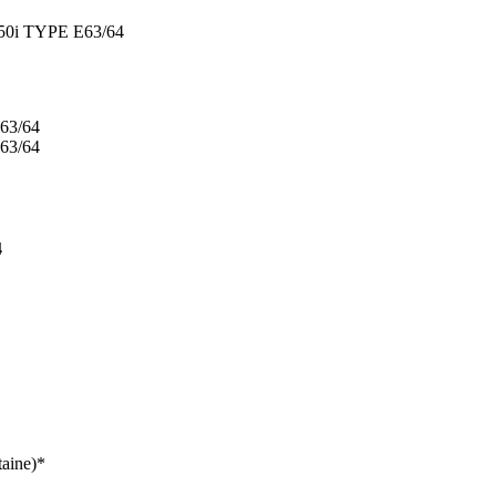
650i TYPE E63/64
4
taine)*