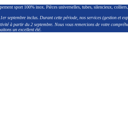
pement sport 100% inox. Pièces universelles, tubes, silencieux, colliers,
er septembre inclus. Durant cette période, nos services (gestion et exp
ivité à partir du 2 septembre. Nous vous remercions de votre compréh
aitons un excellent été.