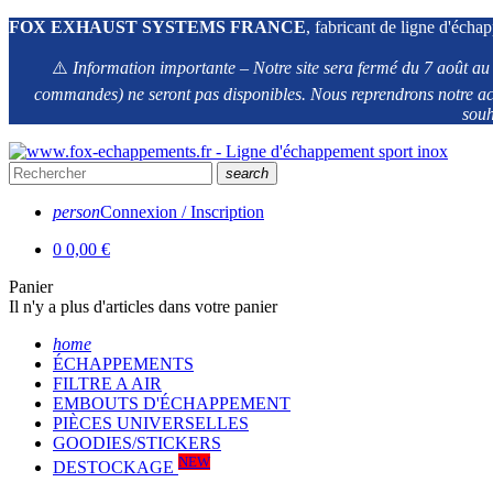
FOX EXHAUST SYSTEMS FRANCE
, fabricant de ligne d'échap
⚠️
Information importante – Notre site sera fermé du 7 août au 1
commandes) ne seront pas disponibles. Nous reprendrons notre act
souh
search
person
Connexion / Inscription
0
0,00 €
Panier
Il n'y a plus d'articles dans votre panier
home
ÉCHAPPEMENTS
FILTRE A AIR
EMBOUTS D'ÉCHAPPEMENT
PIÈCES UNIVERSELLES
GOODIES/STICKERS
NEW
DESTOCKAGE