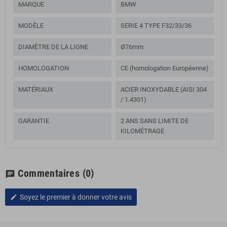
MARQUE
BMW
MODÈLE
SERIE 4 TYPE F32/33/36
DIAMÈTRE DE LA LIGNE
Ø76mm
HOMOLOGATION
CE (homologation Européenne)
MATÉRIAUX
ACIER INOXYDABLE (AISI 304
/ 1.4301)
GARANTIE
2 ANS SANS LIMITE DE
KILOMÉTRAGE
Commentaires
(0)
chat
Soyez le premier à donner votre avis
edit