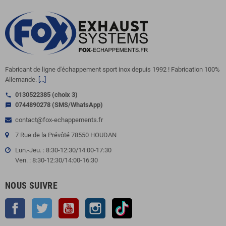
Fabricant de ligne d'échappement sport inox depuis 1992 ! Fabrication 100%
Allemande.
[...]
0130522385 (choix 3)
call
0744890278 (SMS/WhatsApp)
sms
contact@fox-echappements.fr
7 Rue de la Prévôté 78550 HOUDAN
Lun.-Jeu. : 8:30-12:30/14:00-17:30
Ven. : 8:30-12:30/14:00-16:30
NOUS SUIVRE
Facebook
Twitter
YouTube
Instagram
TikTok