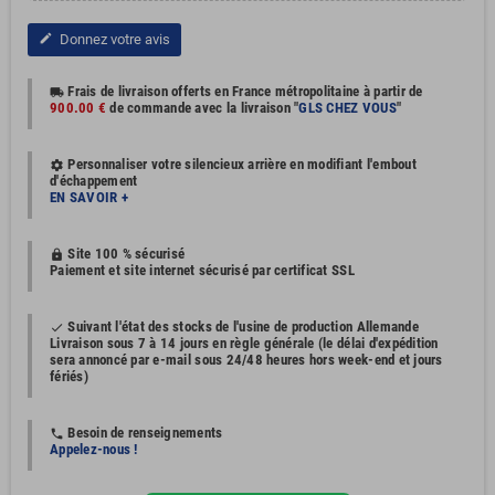
Donnez votre avis
edit
Frais de livraison offerts en France métropolitaine à partir de
local_shipping
900.00 €
de commande avec la livraison "
GLS CHEZ VOUS
"
Personnaliser votre silencieux arrière en modifiant l'embout
settings
d'échappement
EN SAVOIR +
Site 100 % sécurisé
https
Paiement et site internet sécurisé par certificat SSL
Suivant l'état des stocks de l'usine de production Allemande
done
Livraison sous 7 à 14 jours en règle générale (le délai d'expédition
sera annoncé par e-mail sous 24/48 heures hors week-end et jours
fériés)
Besoin de renseignements
phone
Appelez-nous !