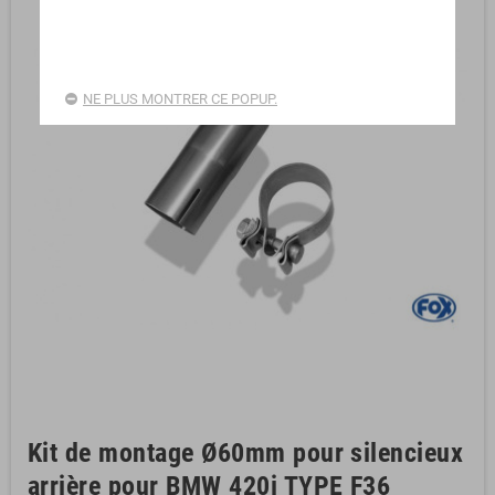
NE PLUS MONTRER CE POPUP.
Kit de montage Ø60mm pour silencieux
arrière pour BMW 420i TYPE F36