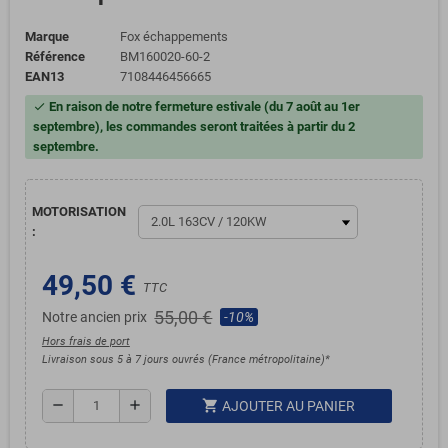
Marque
Fox échappements
Référence
BM160020-60-2
EAN13
7108446456665
En raison de notre fermeture estivale (du 7 août au 1er
check
septembre), les commandes seront traitées à partir du 2
septembre.
MOTORISATION
:
49,50 €
TTC
55,00 €
Notre ancien prix
-10%
Hors frais de port
Livraison sous 5 à 7 jours ouvrés (France métropolitaine)*
shopping_cart
remove
add
AJOUTER AU PANIER