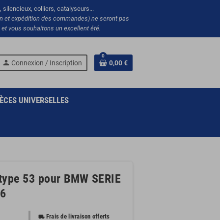
silencieux, colliers, catalyseurs...
ion et expédition des commandes) ne seront pas
et vous souhaitons un excellent été.
0
person
Connexion / Inscription
0,00 €
ÈCES UNIVERSELLES
 type 53 pour BMW SERIE
36
Frais de livraison offerts
local_shipping