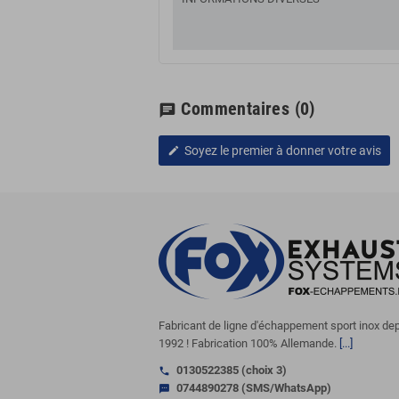
Commentaires
(0)
chat
Soyez le premier à donner votre avis
edit
Fabricant de ligne d'échappement sport inox de
1992 ! Fabrication 100% Allemande.
[...]
0130522385 (choix 3)
call
0744890278 (SMS/WhatsApp)
sms