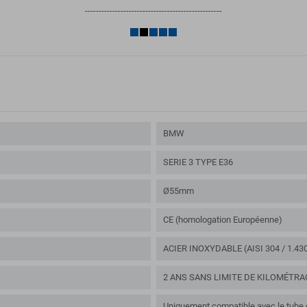
--------------------------------------------------
BMW
SERIE 3 TYPE E36
Ø55mm
CE (homologation Européenne)
ACIER INOXYDABLE (AISI 304 / 1.43
2 ANS SANS LIMITE DE KILOMÉTRA
Uniquement compatible avec le tube 