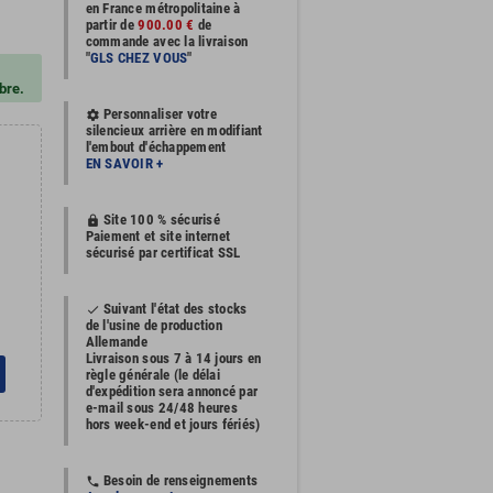
en France métropolitaine à
partir de
900.00 €
de
commande avec la livraison
"
GLS CHEZ VOUS
"
bre.
Personnaliser votre
settings
silencieux arrière en modifiant
l'embout d'échappement
EN SAVOIR +
Site 100 % sécurisé
https
Paiement et site internet
sécurisé par certificat SSL
Suivant l'état des stocks
done
de l'usine de production
Allemande
Livraison sous 7 à 14 jours en
règle générale (le délai
d'expédition sera annoncé par
e-mail sous 24/48 heures
hors week-end et jours fériés)
Besoin de renseignements
phone