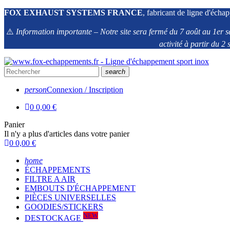
FOX EXHAUST SYSTEMS FRANCE
, fabricant de ligne d'échap
⚠️
Information importante – Notre site sera fermé du 7 août au 1er s
activité à partir du 
search
person
Connexion / Inscription
0
0,00 €
Panier
Il n'y a plus d'articles dans votre panier
0
0,00 €
home
ÉCHAPPEMENTS
FILTRE A AIR
EMBOUTS D'ÉCHAPPEMENT
PIÈCES UNIVERSELLES
GOODIES/STICKERS
NEW
DESTOCKAGE