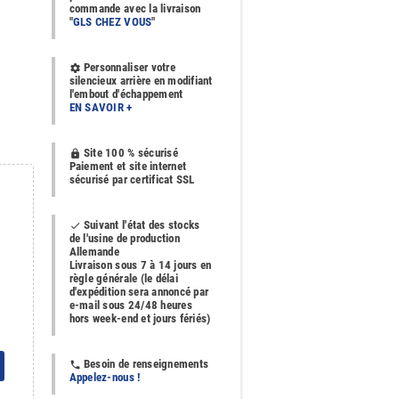
commande avec la livraison
"
GLS CHEZ VOUS
"
Personnaliser votre
settings
silencieux arrière en modifiant
l'embout d'échappement
EN SAVOIR +
Site 100 % sécurisé
https
Paiement et site internet
sécurisé par certificat SSL
Suivant l'état des stocks
done
de l'usine de production
Allemande
Livraison sous 7 à 14 jours en
règle générale (le délai
d'expédition sera annoncé par
e-mail sous 24/48 heures
hors week-end et jours fériés)
Besoin de renseignements
phone
Appelez-nous !