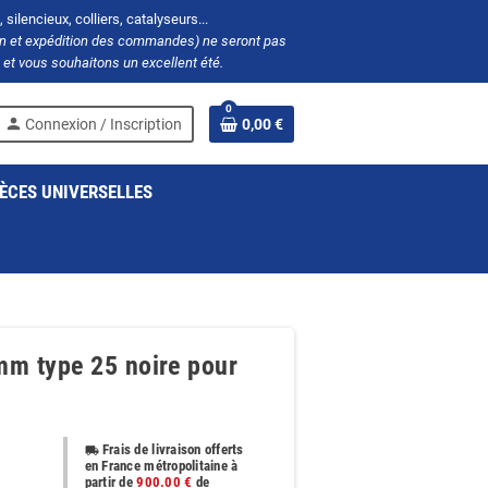
silencieux, colliers, catalyseurs...
ion et expédition des commandes) ne seront pas
et vous souhaitons un excellent été.
0
person
Connexion / Inscription
0,00 €
ÈCES UNIVERSELLES
mm type 25 noire pour
Frais de livraison offerts
local_shipping
en France métropolitaine à
partir de
900.00 €
de