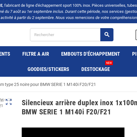
E
, fabricant de ligne d'échappement sport 100% inox. Pièces universelles, tubes, 
rmé du 7 août au 1er septembre inclus. Durant cette période, nos services (gest
 activité à partir du 2 septembre. Nous vous remercions de votre compréhension 
search
ENTS
FILTRE A AIR
EMBOUTS D'ÉCHAPPEMENT
PI
NEW
GOODIES/STICKERS
DESTOCKAGE
0mm type 25 noire pour BMW SERIE 1 M140i F20/F21
zoom_out_map
Silencieux arrière duplex inox 1x100
BMW SERIE 1 M140i F20/F21